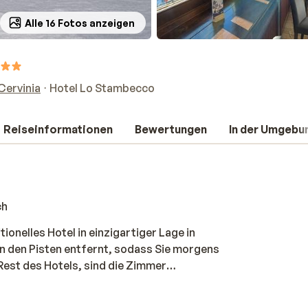
Alle 16 Fotos anzeigen
Cervinia
Hotel Lo Stambecco
Reiseinformationen
Bewertungen
In der Umgebu
ch
onelles Hotel in einzigartiger Lage in
von den Pisten entfernt, sodass Sie morgens
 Rest des Hotels, sind die Zimmer
vor Sie morgens auf die Piste gehen, können
 nach einem sportlichen Tag im Restaurant