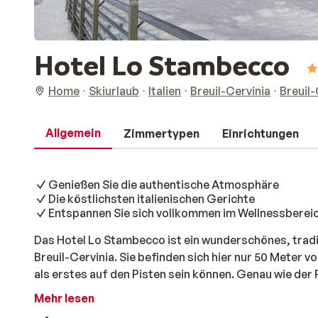
Hotel Lo Stambecco
Home
Skiurlaub
Italien
Breuil-Cervinia
Breuil-
Allgemein
Zimmertypen
Einrichtungen
Genießen Sie die authentische Atmosphäre
Die köstlichsten italienischen Gerichte
Entspannen Sie sich vollkommen im Wellnessberei
Das Hotel Lo Stambecco ist ein wunderschönes, traditi
Breuil-Cervinia. Sie befinden sich hier nur 50 Meter 
als erstes auf den Pisten sein können. Genau wie der
geschmackvoll im traditionellen Stil eingerichtet. Be
Mehr lesen
Sie ein leckeres Frühstücksbuffet genießen und sich