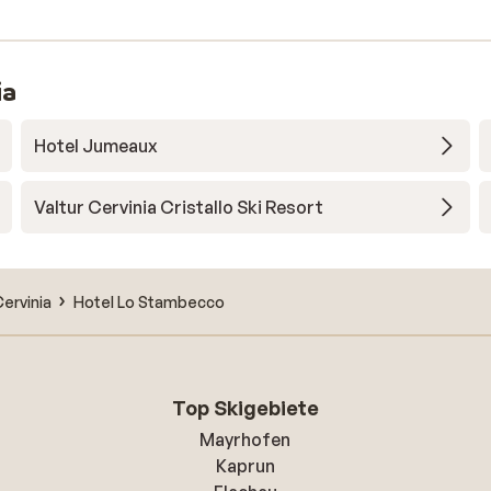
ia
Hotel Jumeaux
Valtur Cervinia Cristallo Ski Resort
Cervinia
Hotel Lo Stambecco
Top Skigebiete
Mayrhofen
Kaprun