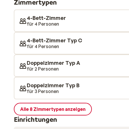
Zimmertypen
auf ein leckeres 3-Gänge-Menü freuen. Sie müssen si
das Essen machen. War das Skifahren anstrengende
sich vollkommen im schönen Wellnessbereich des Hot
4-Bett-Zimmer
für 4 Personen
4-Bett-Zimmer Typ C
für 4 Personen
Doppelzimmer Typ A
für 2 Personen
Doppelzimmer Typ B
für 3 Personen
Alle 8 Zimmertypen anzeigen
Einrichtungen