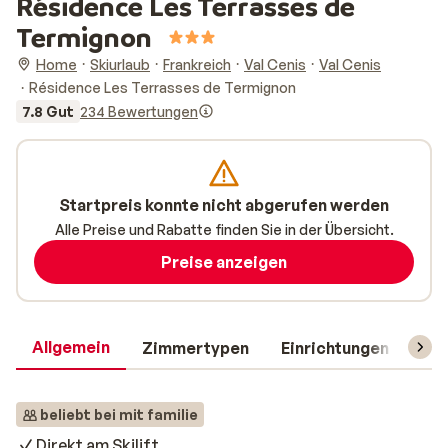
Résidence Les Terrasses de
Termignon
Home
Skiurlaub
Frankreich
Val Cenis
Val Cenis
Résidence Les Terrasses de Termignon
7.8 Gut
234 Bewertungen
Startpreis konnte nicht abgerufen werden
Alle Preise und Rabatte finden Sie in der Übersicht.
Preise anzeigen
Allgemein
Zimmertypen
Einrichtungen
Rei
beliebt bei mit familie
Direkt am Skilift