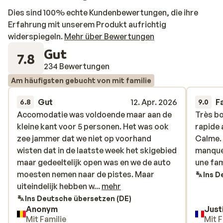
Dies sind 100% echte Kundenbewertungen, die ihre
Erfahrung mit unserem Produkt aufrichtig
widerspiegeln.
Mehr über Bewertungen
Gut
7.8
234 Bewertungen
Am häufigsten gebucht von mit familie
Gut
12. Apr. 2026
F
6.8
9.0
Accomodatie was voldoende maar aan de
Accomodatie was voldoende maar aan de
Très b
Très b
kleine kant voor 5 personen. Het was ook
kleine kant voor 5 personen. Het was ook
rapide 
rapide 
zee jammer dat we niet op voorhand
zee jammer dat we niet op voorhand
Calme. 
Calme. 
wisten dat in de laatste week het skigebied
wisten dat in de laatste week het skigebied
manque
manque
maar gedeeltelijk open was en we de auto
maar gedeeltelijk open was en we de auto
une fam
une fam
moesten nemen naar de pistes. Maar
moesten nemen naar de pistes. Maar
Ins D
uiteindelijk hebben we toch nog een leuke
uiteindelijk hebben w...
mehr
vakantie gehad met de kinderen.
Ins Deutsche übersetzen (DE)
Anonym
Just
Mit Familie
Mit F