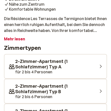
Nähe zum Zentrum
Komfortable Wohnungen
Die Résidence Les Terrasses de Termignon bietet Ihnen
einen herrlich ruhigen Aufenthalt, bei dem Sie dennoch
alles in Reichweite haben. Von Ihrer komfortabel
eingerichteten Wohnung aus haben Sie einen herrlichen
Mehr lesen
Blick auf die schönen Pisten von Termignon. Die
Zimmertypen
Residenz befindet sich in der Nähe des Skilifts, der
Ihnen einen einfachen Zugang zum Skigebiet Val Cenis
ermöglicht. Dieser Lift bringt Sie in das benachbarte
2-Zimmer-Apartment (1
Skigebiet Val Cenis, wo Sie die schönen, breiten Pisten
Schlafzimmer) Typ A
für 2 bis 4 Personen
dieses Skigebiets genießen können. Das historische
Zentrum von Termignon liegt nur wenige Gehminuten
entfernt. Die Résidence Les Terrasses de Termignon
2-Zimmer-Apartment (1
ist also eine ausgezeichnete Urlaubsadresse für einen
Schlafzimmer) Typ B
herrlichen Wintersporturlaub!
für 2 bis 6 Personen
2-Zimmer-Apartment (1