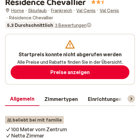
Résidence Chevallier
Home
Skiurlaub
Frankreich
Val Cenis
Val Cenis
Résidence Chevallier
5.3 Durchschnittlich
3 Bewertungen
Startpreis konnte nicht abgerufen werden
Alle Preise und Rabatte finden Sie in der Übersicht.
Preise anzeigen
Allgemein
Zimmertypen
Einrichtungen
Rei
beliebt bei mit familie
100 Meter vom Zentrum
Nette Zimmer