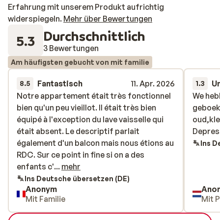
Erfahrung mit unserem Produkt aufrichtig
widerspiegeln.
Mehr über Bewertungen
Durchschnittlich
5.3
3 Bewertungen
Am häufigsten gebucht von mit familie
Fantastisch
11. Apr. 2026
U
8.5
1.3
Notre appartement était très fonctionnel
Notre appartement était très fonctionnel
We hebb
We hebb
bien qu'un peu vieillot. Il était très bien
bien qu'un peu vieillot. Il était très bien
geboekt
geboekt
équipé à l'exception du lave vaisselle qui
équipé à l'exception du lave vaisselle qui
oud,kle
oud,kle
était absent. Le descriptif parlait
était absent. Le descriptif parlait
Depres
Depres
également d'un balcon mais nous étions au
également d'un balcon mais nous étions au
Ins D
RDC. Sur ce point in fine si on a des
RDC. Sur ce point in fine si on a des
enfants c'est mieux car il y avait en plus un
enfants c'...
mehr
accès direct à un petit parc de jeux. Les
Ins Deutsche übersetzen (DE)
Anonym
Ano
pistes sont en effet très proches mais pas
Mit Familie
Mit 
si faciles d'accès notamment quand on
porte son équipement car de l'autre côté