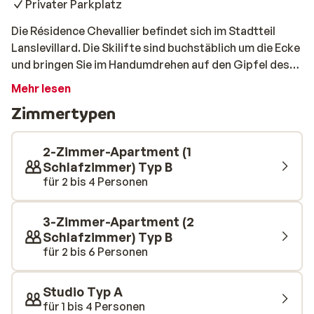
Privater Parkplatz
Die Résidence Chevallier befindet sich im Stadtteil
Lanslevillard. Die Skilifte sind buchstäblich um die Ecke
und bringen Sie im Handumdrehen auf den Gipfel des
Berges. Genießen Sie nach einem langen Tag auf der
Mehr lesen
Piste die letzten Sonnenstrahlen auf dem Balkon der
Zimmertypen
Residenz, bevor Sie sich zum Abendessen fertig
machen. Möchten Sie nicht selbst in der Küche stehen?
Im Zentrum finden Sie eine Auswahl an verschiedenen
2-Zimmer-Apartment (1
Restaurants, in denen Sie sich in kürzester Zeit
Schlafzimmer) Typ B
für 2 bis 4 Personen
niederlassen können.
3-Zimmer-Apartment (2
Schlafzimmer) Typ B
für 2 bis 6 Personen
Studio Typ A
für 1 bis 4 Personen