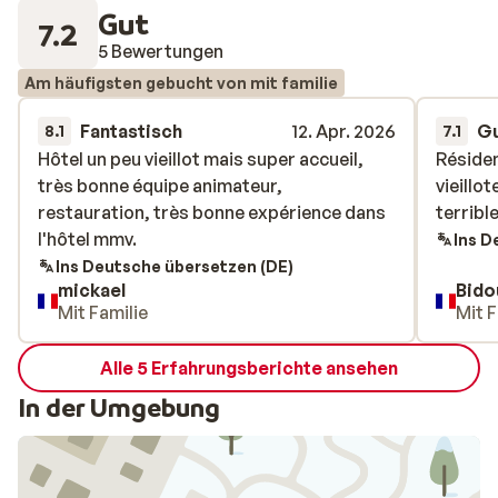
Gut
7.2
5 Bewertungen
Am häufigsten gebucht von mit familie
Fantastisch
12. Apr. 2026
G
8.1
7.1
Hôtel un peu vieillot mais super accueil,
Hôtel un peu vieillot mais super accueil,
Résiden
Résiden
très bonne équipe animateur,
très bonne équipe animateur,
vieillo
vieillo
restauration, très bonne expérience dans
restauration, très bonne expérience dans
terribl
terribl
l'hôtel mmv.
l'hôtel mmv.
Ins D
Ins Deutsche übersetzen (DE)
mickael
Bido
Mit Familie
Mit F
Alle 5 Erfahrungsberichte ansehen
In der Umgebung