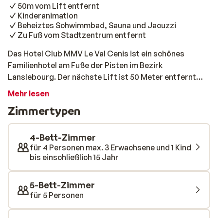
50m vom Lift entfernt
Kinderanimation
Beheiztes Schwimmbad, Sauna und Jacuzzi
Zu Fuß vom Stadtzentrum entfernt
Das Hotel Club MMV Le Val Cenis ist ein schönes
Familienhotel am Fuße der Pisten im Bezirk
Lanslebourg. Der nächste Lift ist 50 Meter entfernt
und das Zentrum ist ebenfalls zu Fuß erreichbar. Die
Mehr lesen
Zimmer sind geräumig und hübsch eingerichtet. Sie
Zimmertypen
wohnen mit Vollpension, so dass Sie sich in diesem
Urlaub keine Gedanken über das Essen machen
müssen. Auch die Kinder sind kein Problem, denn sie
4-Bett-Zimmer
werden von einem begeisterten Animationsteam
für 4 Personen max. 3 Erwachsene und 1 Kind
bis einschließlich 15 Jahr
unterhalten. In der Zwischenzeit können Sie sich im
beheizten Pool oder in der Sauna und im Whirlpool
entspannen. Im Club MMV wird jeder einen tollen Urlaub
5-Bett-Zimmer
erleben!
für 5 Personen