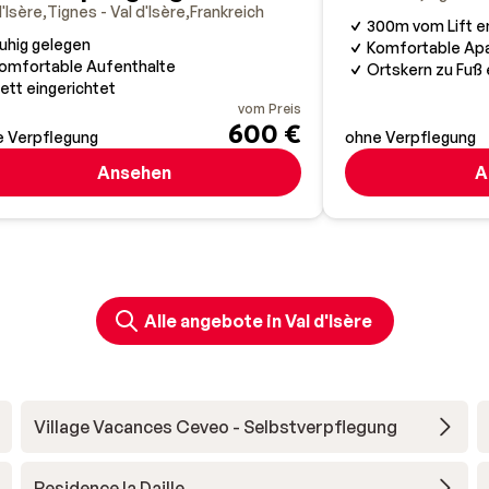
d'Isère
Tignes - Val d'Isère
Frankreich
300m vom Lift e
uhig gelegen
Komfortable Ap
omfortable Aufenthalte
Ortskern zu Fuß 
ett eingerichtet
vom Preis
600 €
 Verpflegung
ohne Verpflegung
Ansehen
A
Alle angebote in Val d'Isère
Village Vacances Ceveo - Selbstverpflegung
Residence la Daille