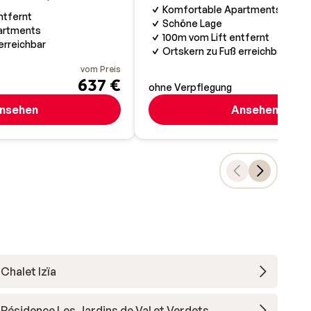
Komfortable Apartments
ntfernt
Schöne Lage
artments
100m vom Lift entfernt
erreichbar
Ortskern zu Fuß erreichbar
vom Preis
637 €
ohne Verpflegung
nsehen
Ansehen
Chalet Izïa
Résidence Les Jardins de Val et Verdets