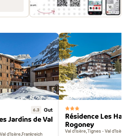
Gut
6.3
Résidence Les Hauts
s Jardins de Val
Rogoney
Val d'Isère
Tignes - Val d'Isère
Fran
Val d'Isère
Frankreich