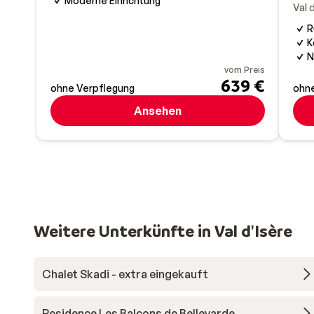
Moderne Einrichtung
Val 
R
K
N
vom Preis
639 €
ohne Verpflegung
ohne
Ansehen
Weitere Unterkünfte in Val d'Isère
Chalet Skadi - extra eingekauft
Residence Les Balcons de Bellevarde