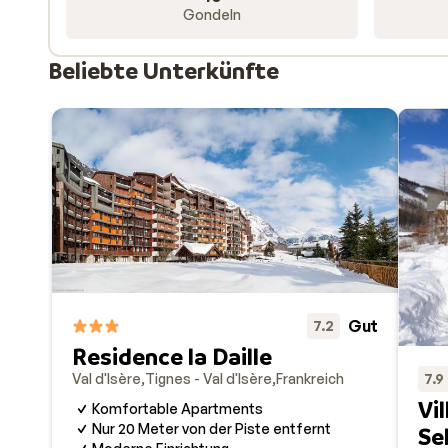
Gondeln
Beliebte Unterkünfte
Gut
7.2
Residence la Daille
7.9
Val d'Isère
Tignes - Val d'Isère
Frankreich
Vi
Komfortable Apartments
Nur 20 Meter von der Piste entfernt
Se