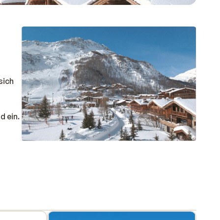
sich
d ein.