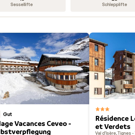
Sessellifte
Schlepplifte
Gut
Résidence Le
llage Vacances Ceveo -
et Verdets
lbstverpflegung
Val d'Isère
Tignes - 