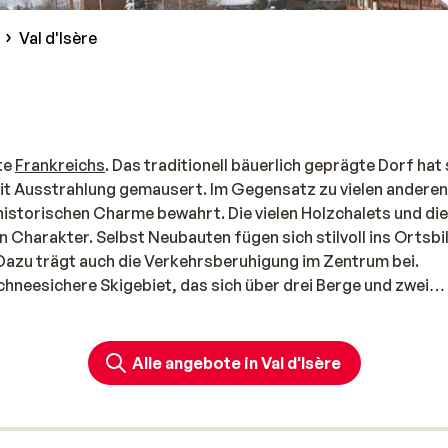
Val d'Isère
te
Frankreichs
. Das traditionell bäuerlich geprägte Dorf hat 
mit Ausstrahlung gemausert. Im Gegensatz zu vielen anderen
 historischen Charme bewahrt. Die vielen Holzchalets und die
 Charakter. Selbst Neubauten fügen sich stilvoll ins Ortsbil
 Dazu trägt auch die Verkehrsberuhigung im Zentrum bei.
chneesichere Skigebiet, das sich über drei Berge und zwei
 in Val d’Isère ein einfaches Gästehaus etwas außerhalb des
eb finden Sie die passende
Unterkunft
. Mit oder ohne
 der Skiurlaub einfach mehr Spaß!
Alle angebote in Val d'Isère
ersportler
 Val d’Isère zur Crème de la Crème der französischen