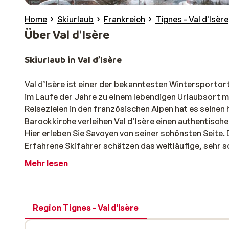
Home
Skiurlaub
Frankreich
Tignes - Val d'Isère
Über Val d'Isère
Skiurlaub in Val d’Isère
Val d’Isère ist einer der bekanntesten Wintersportor
im Laufe der Jahre zu einem lebendigen Urlaubsort 
Reisezielen in den französischen Alpen hat es seinen
Barockkirche verleihen Val d’Isère einen authentischen
Hier erleben Sie Savoyen von seiner schönsten Seite.
Erfahrene Skifahrer schätzen das weitläufige, sehr s
idyllische Täler erstreckt. Ob Sie für Ihren Skiurlaub
Mehr lesen
Zentrums oder ein luxuriöses Hotel suchen, bei Sunw
Verpflegung, aber
immer inklusive Skipass
. So macht
Val d’Isère – Skifahren für anspruchsvolle Wint
Region Tignes - Val d'Isère
Spätestens seit den Olympischen Spielen 1992 gehört