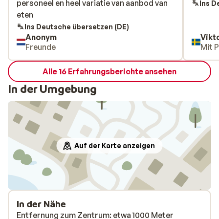
personeel en heel variatie van aanbod van
personeel en heel variatie van aanbod van
Ins D
eten
eten
Ins Deutsche übersetzen (DE)
Anonym
Vikt
Freunde
Mit 
Alle 16 Erfahrungsberichte ansehen
In der Umgebung
Auf der Karte anzeigen
In der Nähe
Entfernung zum Zentrum: etwa 1000 Meter