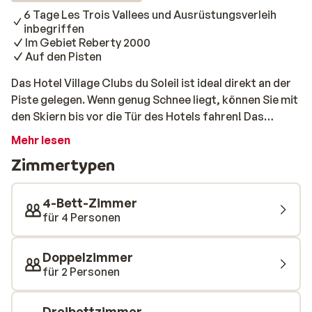
6 Tage Les Trois Vallees und Ausrüstungsverleih
inbegriffen
Im Gebiet Reberty 2000
Auf den Pisten
Das Hotel Village Clubs du Soleil ist ideal direkt an der
Piste gelegen. Wenn genug Schnee liegt, können Sie mit
den Skiern bis vor die Tür des Hotels fahren! Das
Zentrum mit seinen gemütlichen Bars ist 1 Kilometer
Mehr lesen
entfernt, aber Sie müssen das Hotel nicht verlassen,
Zimmertypen
um einen schönen Abend zu verbringen. Das Hotel
selbst verfügt über eine Bar, in der Sie einen Drink
bestellen können. Die Zimmer sind geräumig und
4-Bett-Zimmer
geschmackvoll eingerichtet. Ein toller Zusatzbonus bei
für 4 Personen
einem Urlaub im Hotel Village Clubs du Soleil ist, dass
der Skipass und der Ausrüstungsverleih inbegriffen
Doppelzimmer
sind! Ihr Aufenthalt beinhaltet einen 6-Tage-Skipass
für 2 Personen
für Les Trois Vallees und einen Ausrüstungsverleih.
Dreibettzimmer