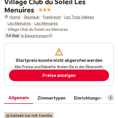
Village Club du Soleil Les
Menuires
Home
Skiurlaub
Frankreich
Les Trois Vallées
Les Menuires
Les Menuires
Village Club du Soleil Les Menuires
7.9 Gut
16 Bewertungen
Startpreis konnte nicht abgerufen werden
Alle Preise und Rabatte finden Sie in der Übersicht.
Preise anzeigen
Allgemein
Zimmertypen
Einrichtungen
Rei
beliebt bei mit familie