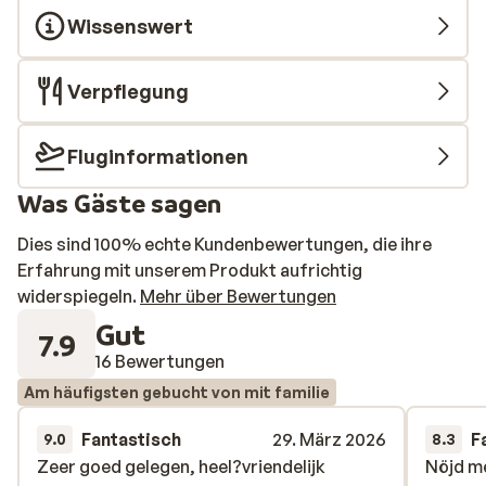
Wissenswert
Verpflegung
Fluginformationen
Was Gäste sagen
Dies sind 100% echte Kundenbewertungen, die ihre
Erfahrung mit unserem Produkt aufrichtig
widerspiegeln.
Mehr über Bewertungen
Gut
7.9
16 Bewertungen
Am häufigsten gebucht von mit familie
Fantastisch
29. März 2026
F
9.0
8.3
Zeer goed gelegen, heel?vriendelijk
Zeer goed gelegen, heel?vriendelijk
Nöjd m
Nöjd m