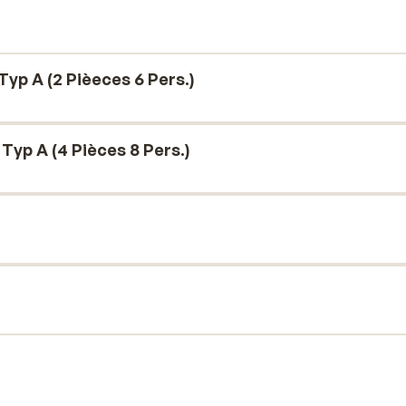
gluft genießen. Eine Kochnische macht es
hen.
yp A (2 Pièeces 6 Pers.)
yp A (4 Pièces 8 Pers.)