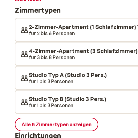
Ihrem eigenen Balkon entspannen und die frische Ber
Zimmertypen
Ihnen leicht, während Ihres Aufenthalts selbst zu koc
2-Zimmer-Apartment (1 Schlafzimmer) T
für 2 bis 6 Personen
4-Zimmer-Apartment (3 Schlafzimmer) T
für 3 bis 8 Personen
Studio Typ A (Studio 3 Pers.)
für 1 bis 3 Personen
Studio Typ B (Studio 3 Pers.)
für 1 bis 3 Personen
Alle 5 Zimmertypen anzeigen
Einrichtungen