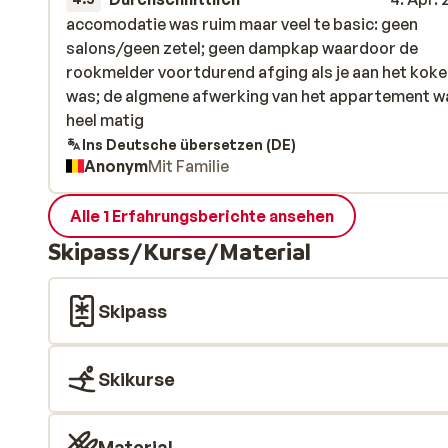
accomodatie was ruim maar veel te basic: geen
accomodatie was ruim maar veel te basic: geen
salons/geen zetel; geen dampkap waardoor de
salons/geen zetel; geen dampkap waardoor de
rookmelder voortdurend afging als je aan het kok
rookmelder voortdurend afging als je aan het kok
was; de algmene afwerking van het appartement w
was; de algmene afwerking van het appartement w
heel matig
heel matig
Ins Deutsche übersetzen (DE)
Anonym
Mit Familie
Alle 1 Erfahrungsberichte ansehen
Skipass/Kurse/Material
Skipass
Skikurse
Material