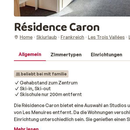
Résidence Caron
Home
Skiurlaub
Frankreich
Les Trois Vallées
Allgemein
Zimmertypen
Einrichtungen
beliebt bei mit familie
Gehabstand zum Zentrum
Ski-in, Ski-out
Skischule nur 200m entfernt
Die Résidence Caron bietet eine Auswahl an Studio
von Les Menuires entfernt. Da die Wohnungen versch
Einrichtung unterschiedlich sein. Sie genießen einen 
so dass Sie sich sofort auf die Piste begeben können
Mehr lesen