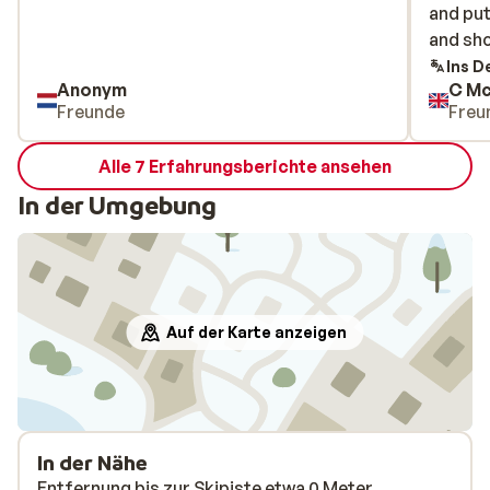
and put
and put
and sho
and sho
settee 
Ins D
Anonym
C Mc
tried 
Freunde
Freu
but tol
Funny w
Alle 7 Erfahrungsberichte ansehen
previou
hotel. 
In der Umgebung
space, 
booked
back fr
off see
45 minu
Auf der Karte anzeigen
arrived 
Staff v
wanted 
but wit
NO WAY
In der Nähe
COMFOR
Entfernung bis zur Skipiste etwa 0 Meter