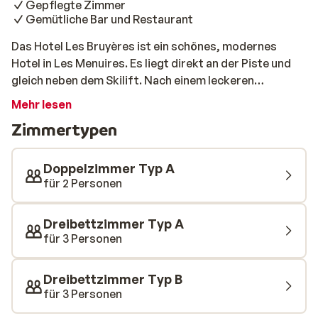
Gepflegte Zimmer
Gemütliche Bar und Restaurant
Das Hotel Les Bruyères ist ein schönes, modernes
Hotel in Les Menuires. Es liegt direkt an der Piste und
gleich neben dem Skilift. Nach einem leckeren
Frühstück geht’s frisch und munter direkt auf die Piste
Mehr lesen
– bereit für einen traumhaften Tag im Schnee. Nach
Zimmertypen
einem aktiven Tag ist es schön, wieder
zurückzukommen. Wärm dich im gemütlichen
Wellnessbereich auf oder gönn dir einen Drink an der
Doppelzimmer Typ A
Bar, bevor du im Restaurant ein köstliches Abendessen
für 2 Personen
genießt. Du wohnst hier mit Halbpension – das Essen ist
also inklusive.
Dreibettzimmer Typ A
für 3 Personen
Dreibettzimmer Typ B
für 3 Personen