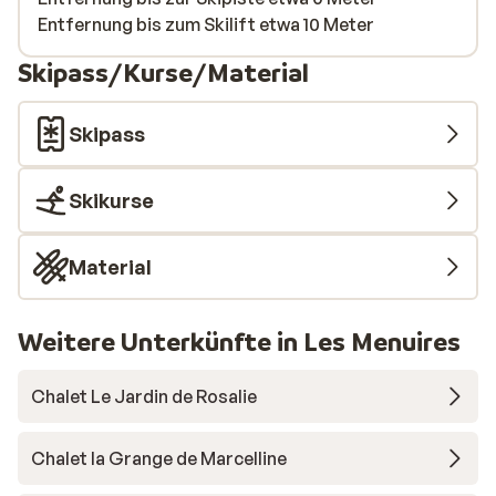
Food wa
Entfernung bis zum Skilift etwa 10 Meter
never s
Skipass/Kurse/Material
I feel 
consid
and in 
Skipass
many pe
after t
Skikurse
be hap
Material
Weitere Unterkünfte in Les Menuires
Chalet Le Jardin de Rosalie
Chalet la Grange de Marcelline