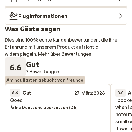
Fluginformationen
Was Gäste sagen
Dies sind 100% echte Kundenbewertungen, die ihre
Erfahrung mit unserem Produkt aufrichtig
widerspiegeln.
Mehr über Bewertungen
Gut
6.6
7 Bewertungen
Am häufigsten gebucht von freunde
Gut
27. März 2026
A
6.6
3.0
Goed
Goed
I book
I book
when I 
when I 
Ins Deutsche übersetzen (DE)
hotel i
hotel i
small c
small c
It was 
It was 