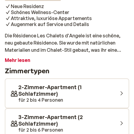
Neue Residenz
Schönes Wellness-Center
Attraktive, luxuriöse Appartements
Augenmerk auf Service und Details
Die Résidence Les Chalets d'Angele ist eine schöne,
neu gebaute Résidence. Sie wurde mit natürlichen
Materialien und im Chalet-Stil gebaut, was ihr eine
freundliche Atmosphäre verleiht. Die Wohnungen sind,
Mehr lesen
wie der Rest der Anlage, sehr geschmackvoll und mit
Zimmertypen
viel Liebe zum Detail eingerichtet. Sie sind nicht nur
geschmackvoll eingerichtet, sondern verfügen auch
über eine voll ausgestattete Küche und ein luxuriöses
2-Zimmer-Apartment (1
Bad. Das gemütliche Zentrum von Châtel ist 800 Meter
Schlafzimmer)
für 2 bis 4 Personen
entfernt, ebenso wie die Gondel "Super Châtel". Haben
Sie sich für einen erweiterten Skipass entschieden?
Dann hält der Skibus in der Nähe und bringt Sie direkt
3-Zimmer-Apartment (2
zur Gondelbahn "Le Linga". Beide Lifte können mit dem
Schlafzimmer)
kostenlosen Skibus erreicht werden. Nach einem Tag
für 2 bis 6 Personen