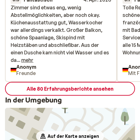
Zimmer sind etwas eng, wenig
Zimmer sind etwas eng, wenig
Tolle R
Tolle R
Abstellmöglichkeiten, aber noch okay.
Abstellmöglichkeiten, aber noch okay.
schöne
schöne
Küchenausstattung gut, Wasserkocher
Küchenausstattung gut, Wasserkocher
franzö
franzö
war allerdings verkalkt. Großer Balkon,
war allerdings verkalkt. Großer Balkon,
mit Bad
mit Bad
schöne Spaanlage, Skispind mit
schöne Spaanlage, Skispind mit
Service
Service
Heizstäben und abschließbar. Aus der
Heizstäben und abschließbar. Aus der
alle 15
alle 15
einen Dusche kam nicht viel Wasser und es
einen Dusche kam nicht viel Wasser und es
Wohnun
Wohnung
dauerte sehr lange bis es warm wurde. Die
da...
mehr
bedenk
Anonym
Ano
Wohnung roch muffig, insbesondere die
Freunde
Mit F
Sofas nach nassem Hund.
Skibushaltestelle direkt vor dem Haus,
Alle 80 Erfahrungsberichte ansehen
fuhr aber nicht wie versprochen alle 15
Minuten, eher alle 30-40. Personal sehr
In der Umgebung
freundlich. Bei Problemen wurde und
zeitnah geholfen.
Auf der Karte anzeigen