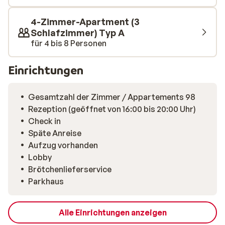
auf der Piste können Sie sich am gemütlichen Kamin in
der Lobby der Residenz wieder aufwärmen. Sind Sie
4-Zimmer-Apartment (3
bereit für echte Entspannung? Dann besuchen Sie das
Schlafzimmer) Typ A
umfangreiche Wellness-Center, wo Sie unter anderem
für 4 bis 8 Personen
ein beheiztes Schwimmbad, ein Hammam und einen
Whirlpool kostenlos nutzen können. So können Sie am
Einrichtungen
nächsten Tag völlig ausgeruht auf die Piste gehen.
Gesamtzahl der Zimmer / Appartements 98
Rezeption (geöffnet von 16:00 bis 20:00 Uhr)
Check in
Späte Anreise
Aufzug vorhanden
Lobby
Brötchenlieferservice
Parkhaus
Alle Einrichtungen anzeigen