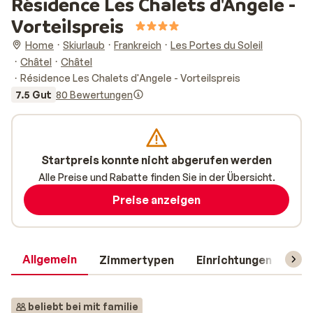
Résidence Les Chalets d'Angele -
Vorteilspreis
Home
Skiurlaub
Frankreich
Les Portes du Soleil
Châtel
Châtel
Résidence Les Chalets d'Angele - Vorteilspreis
7.5 Gut
80 Bewertungen
Startpreis konnte nicht abgerufen werden
Alle Preise und Rabatte finden Sie in der Übersicht.
Preise anzeigen
Allgemein
Zimmertypen
Einrichtungen
Rei
beliebt bei mit familie