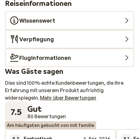
Reiseinformationen
Wissenswert
Verpflegung
Fluginformationen
Was Gäste sagen
Dies sind 100% echte Kundenbewertungen, die ihre
Erfahrung mit unserem Produkt aufrichtig
widerspiegeln.
Mehr über Bewertungen
Gut
7.5
80 Bewertungen
Am häufigsten gebucht von mit familie
Fantastisch
4. Apr. 2026
Fa
8.3
8.1