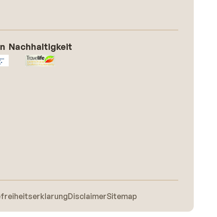
on
Nachhaltigkeit
efreiheitserklarung
Disclaimer
Sitemap