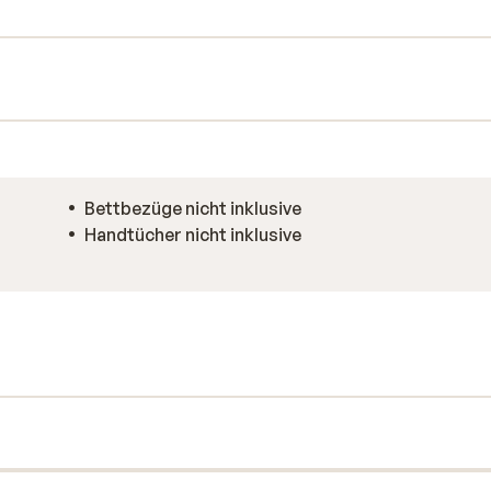
sch genießen. Nach einem leckeren Essen
errasse einen Drink genießen oder eine
Bettbezüge nicht inklusive
Handtücher nicht inklusive