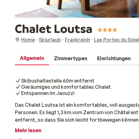
Chalet Loutsa
Home
Skiurlaub
Frankreich
Les Portes du Solei
Allgemein
Zimmertypen
Einrichtungen
Skibushaltestelle 60m entfernt
Geräumiges und komfortables Chalet
Entspannen im Jacuzzi
Das Chalet Loutsa ist ein komfortables, voll ausgesta
Personen. Es liegt 1,3 km vom Zentrum von Châtel entf
entfernt, so dass Sie sich leicht fortbewegen können
Piste zurückkehren, können Sie Ihre Skiausrüstung i
Mehr lesen
aufbewahren und sich im Whirlpool aufwärmen. In der