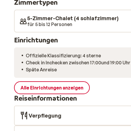
Zimmertypen
Gerichte zubereiten und diese dann am großen Essti
und einer schönen Zeit zu zweit können Sie auf der T
Partie Billard spielen.
5-Zimmer-Chalet (4 schlafzimmer)
für 5 bis 12 Personen
Einrichtungen
Offizielle Klassifizierung: 4 sterne
Check in Inchecken zwischen 17:00und 19:00 Uhr
Späte Anreise
Alle Einrichtungen anzeigen
Reiseinformationen
Verpflegung