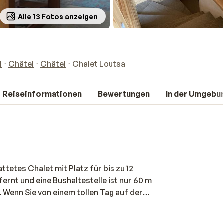
Alle 13 Fotos anzeigen
l
Châtel
Châtel
Chalet Loutsa
Reiseinformationen
Bewertungen
In der Umgebu
ttetes Chalet mit Platz für bis zu 12
ernt und eine Bushaltestelle ist nur 60 m
. Wenn Sie von einem tollen Tag auf der
m praktischen Skiraum des Chalets
 Küche können Sie die köstlichsten