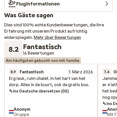
Fluginformationen
Was Gäste sagen
Dies sind 100% echte Kundenbewertungen, die ihre
Erfahrung mit unserem Produkt aufrichtig
widerspiegeln.
Mehr über Bewertungen
Fantastisch
8.2
16 Bewertungen
Am häufigsten gebucht von mit familie
Fantastisch
7. März 2026
G
8.9
7.4
Erg leuk, ruim chalet. In het hart van het
Erg leuk, ruim chalet. In het hart van het
Jammer 
Jammer 
dorp. Alles in de buurt, ook de gratis bus.
dorp. Alles in de buurt, ook de gratis bus.
er 4 la
er 4 la
het bed
het bed
Ins Deutsche übersetzen (DE)
nog op
nog op
Ins D
Anonym
Ano
Gruppe
Mit F