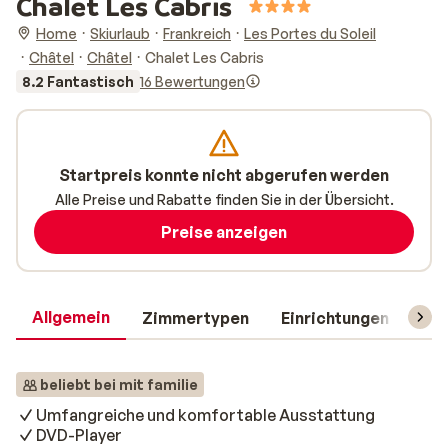
Chalet Les Cabris
Home
Skiurlaub
Frankreich
Les Portes du Soleil
Châtel
Châtel
Chalet Les Cabris
8.2 Fantastisch
16 Bewertungen
Startpreis konnte nicht abgerufen werden
Alle Preise und Rabatte finden Sie in der Übersicht.
Preise anzeigen
Allgemein
Zimmertypen
Einrichtungen
Rei
beliebt bei mit familie
Umfangreiche und komfortable Ausstattung
DVD-Player