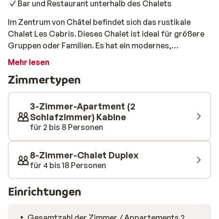
Bar und Restaurant unterhalb des Chalets
Im Zentrum von Châtel befindet sich das rustikale
Chalet Les Cabris. Dieses Chalet ist ideal für größere
Gruppen oder Familien. Es hat ein modernes,
attraktives Interieur und es ist besonders schön in der
Mehr lesen
geräumigen, voll ausgestatteten Küche
Zimmertypen
zusammenzukommen. Während der Küchenchef der
Reisegruppe ein leckeres Essen zubereitet, spielen die
anderen bereits am großen Küchentisch ein Spiel. Wenn
3-Zimmer-Apartment (2
Sie nach dem Abendessen immer noch Lust auf einen
Schlafzimmer) Kabine
für 2 bis 8 Personen
Drink haben oder nicht selbst kochen möchten, müssen
Sie nicht weit laufen. Unterhalb des Chalets befindet
sich das Restaurant und die Bar Le Nazca. Mittwochs
8-Zimmer-Chalet Duplex
und freitags wird hier Live-Musik gespielt oder es
für 4 bis 18 Personen
spielt ein DJ. Hier können Sie bei einem Cocktail oder
Bier in der Hand entspannen und leckere Tapas, Burger
Einrichtungen
und Fleischgerichte genießen.
Gesamtzahl der Zimmer / Appartements 2