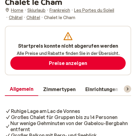
Chalet le Cham
Home
Skiurlaub
Frankreich
Les Portes du Soleil
Châtel
Châtel
Chalet le Cham
Startpreis konnte nicht abgerufen werden
Alle Preise und Rabatte finden Sie in der Übersicht.
Preise anzeigen
Allgemein
Zimmertypen
Einrichtungen
Rei
Ruhige Lage am Lac de Vonnes
Großes Chalet für Gruppen bis zu 14 Personen
Nur wenige Gehminuten von der Gabelou-Bergbahn
entfernt
Großer Balkon mit Berg- und Seeblick