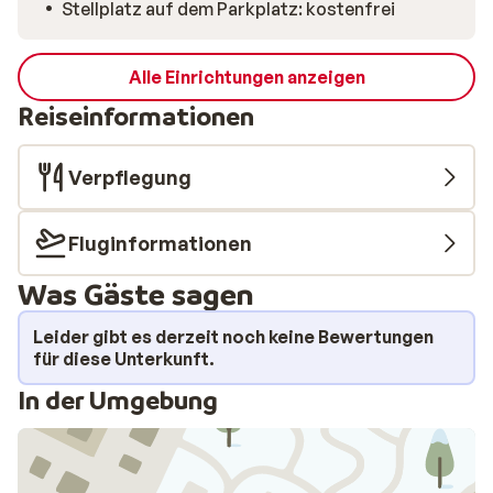
Stellplatz auf dem Parkplatz: kostenfrei
Nähe hält. Nach einem aktiven Tag ist es herrlich, auf
dem Balkon mit Blick auf das ruhige Wasser und die
weißen Gipfel anzukommen. Chalet Le Cham fühlt sich
Alle Einrichtungen anzeigen
schnell wie dein eigenes kleines Zuhause in den Alpen
Reiseinformationen
an.
Verpflegung
Fluginformationen
Was Gäste sagen
Leider gibt es derzeit noch keine Bewertungen
für diese Unterkunft.
In der Umgebung