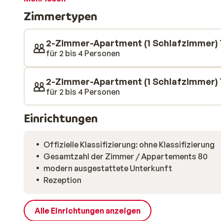
kannst, wann immer es dir passt. Stell dir vor, du be
Zimmertypen
dem Balkon und genießt dabei den Blick auf die versc
anschnallen und direkt ins große Skigebiet starten.
liegen nur wenige Schritte entfernt – so kannst du 
2-Zimmer-Apartment (1 Schlafzimmer) 
gestalten. Hier genießt du die Freiheit, den Skiurlaub
für 2 bis 4 Personen
machen.
2-Zimmer-Apartment (1 Schlafzimmer) 
für 2 bis 4 Personen
Einrichtungen
Offizielle Klassifizierung: ohne Klassifizierung
Gesamtzahl der Zimmer / Appartements 80
modern ausgestattete Unterkunft
Rezeption
Alle Einrichtungen anzeigen