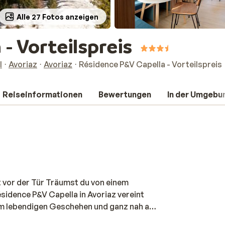
Alle 27 Fotos anzeigen
- Vorteilspreis
l
Avoriaz
Avoriaz
Résidence P&V Capella - Vorteilspreis
Reiseinformationen
Bewertungen
In der Umgebu
t vor der Tür Träumst du von einem
ésidence P&V Capella in Avoriaz vereint
im lebendigen Geschehen und ganz nah an
t mit eigener Küche, sodass du kochen