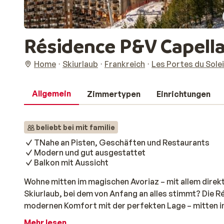
Résidence P&V Capella 
Home
Skiurlaub
Frankreich
Les Portes du Solei
Allgemein
Zimmertypen
Einrichtungen
beliebt bei mit familie
TNahe an Pisten, Geschäften und Restaurants
Modern und gut ausgestattet
Balkon mit Aussicht
Wohne mitten im magischen Avoriaz – mit allem direk
Skiurlaub, bei dem von Anfang an alles stimmt? Die R
modernen Komfort mit der perfekten Lage – mitten 
der Piste. Du wohnst in einem großzügigen Apartmen
Mehr lesen