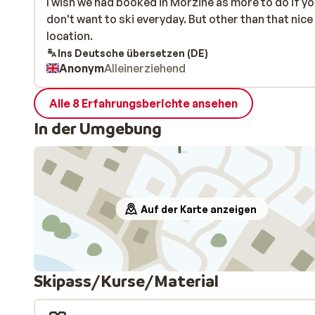
I wish we had booked in Morzine as more to do if y
I wish we had booked in Morzine as more to do if y
don't want to ski everyday. But other than that nice
don't want to ski everyday. But other than that nice
location.
location.
Ins Deutsche übersetzen (DE)
Anonym
Alleinerziehend
Alle 8 Erfahrungsberichte ansehen
In der Umgebung
Auf der Karte anzeigen
Skipass/Kurse/Material