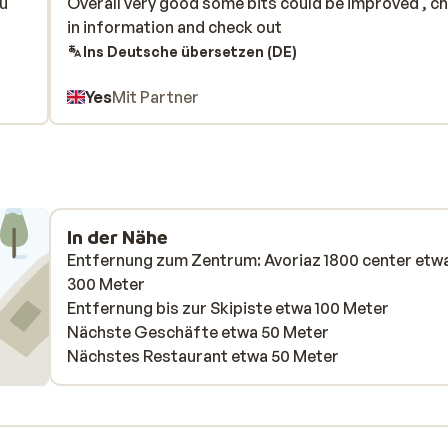
ou
ou
Overall very good some bits could be improved , c
Overall very good some bits could be improved , c
in information and check out
in information and check out
Ins Deutsche übersetzen (DE)
Yes
Mit Partner
In der Nähe
Entfernung zum Zentrum: Avoriaz 1800 center etw
300 Meter
Entfernung bis zur Skipiste etwa 100 Meter
Nächste Geschäfte etwa 50 Meter
Nächstes Restaurant etwa 50 Meter