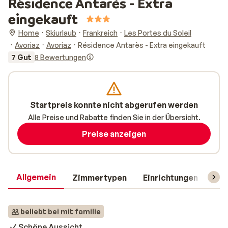
Résidence Antarès - Extra
eingekauft
Home
Skiurlaub
Frankreich
Les Portes du Soleil
Avoriaz
Avoriaz
Résidence Antarès - Extra eingekauft
7 Gut
8 Bewertungen
Startpreis konnte nicht abgerufen werden
Alle Preise und Rabatte finden Sie in der Übersicht.
Preise anzeigen
Allgemein
Zimmertypen
Einrichtungen
Rei
beliebt bei mit familie
Schöne Aussicht