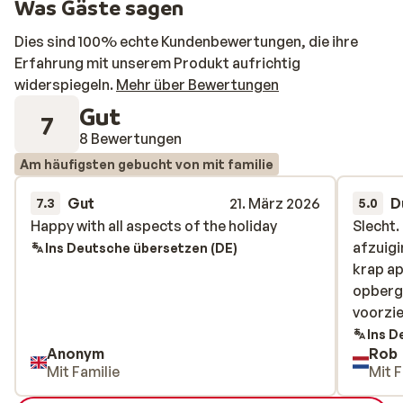
Was Gäste sagen
Dies sind 100% echte Kundenbewertungen, die ihre
Erfahrung mit unserem Produkt aufrichtig
widerspiegeln.
Mehr über Bewertungen
Gut
7
8 Bewertungen
Am häufigsten gebucht von mit familie
Gut
21. März 2026
D
7.3
5.0
Happy with all aspects of the holiday
Happy with all aspects of the holiday
Slecht.
Slecht.
afzuigi
afzuigi
Ins Deutsche übersetzen (DE)
krap a
krap a
opberg
opberg
voorzie
voorzie
Ins D
Anonym
Rob
Mit Familie
Mit F