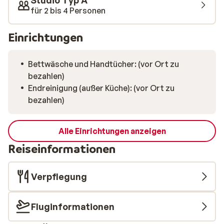
Studio Typ A
Schwimmparadies besuchen. Dieses einzigartige
für 2 bis 4 Personen
Hallenschwimmparadies ist das höchstgelegene
Schwimmbad, umweltfreundlich und nicht weniger als
Einrichtungen
2400 m² groß. Neben dem Badespaß können Sie hier
auch im Wellnessbereich entspannen. Ausgeruht und
Bettwäsche und Handtücher: (vor Ort zu
wohlbehalten können Sie sich am Abend ins Zentrum
bezahlen)
begeben, um bei einem Drink die Erlebnisse des Tages
Endreinigung (außer Küche): (vor Ort zu
zu besprechen.
bezahlen)
Alle Einrichtungen anzeigen
Reiseinformationen
Verpflegung
Fluginformationen