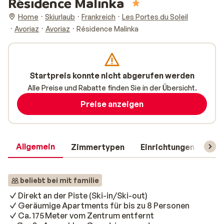
Résidence Malinka
Home
Skiurlaub
Frankreich
Les Portes du Soleil
Avoriaz
Avoriaz
Résidence Malinka
Startpreis konnte nicht abgerufen werden
Alle Preise und Rabatte finden Sie in der Übersicht.
Preise anzeigen
Allgemein
Zimmertypen
Einrichtungen
Rei
beliebt bei mit familie
Direkt an der Piste (Ski-in/Ski-out)
Geräumige Apartments für bis zu 8 Personen
Ca. 175 Meter vom Zentrum entfernt