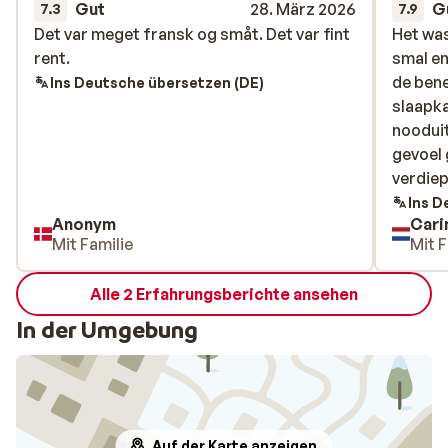
Gut
28. März 2026
G
7.3
7.9
Det var meget fransk og småt. Det var fint
Det var meget fransk og småt. Det var fint
Het wa
Het wa
rent.
rent.
smal en
smal en
de ben
de ben
Ins Deutsche übersetzen (DE)
slaapka
slaapka
nooduit
nooduit
gevoel
gevoel
verdiep
verdiep
Ins D
Anonym
Cari
Mit Familie
Mit F
Alle 2 Erfahrungsberichte ansehen
In der Umgebung
Auf der Karte anzeigen