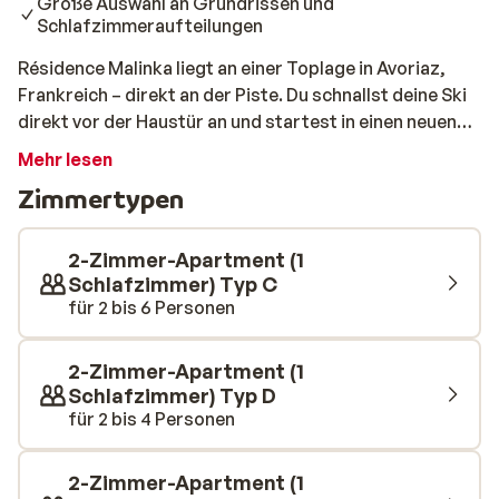
Große Auswahl an Grundrissen und
Schlafzimmeraufteilungen
Résidence Malinka liegt an einer Toplage in Avoriaz,
Frankreich – direkt an der Piste. Du schnallst deine Ski
direkt vor der Haustür an und startest in einen neuen
Tag voller Schneeabenteuer. Das lebendige Zentrum
Mehr lesen
und die nächsten Geschäfte erreichst du nach nur ca.
Zimmertypen
175 Metern, sodass du in einer ruhigen Umgebung
wohnst, aber dennoch alles bequem zu Fuß erreichst.
Es steht dir eine große Auswahl an Apartmenttypen zur
2-Zimmer-Apartment (1
Verfügung – von kompakten 2-Zimmer-Wohnungen für
Schlafzimmer) Typ C
für 2 bis 6 Personen
2 bis 4 Personen bis hin zu großzügigen 4-Zimmer-
Apartments für Gruppen bis 8 Personen. Alle
Unterkünfte sind stimmungsvoll eingerichtet, mit
2-Zimmer-Apartment (1
warmen Holzelementen, bequemen Sofas,
Schlafzimmer) Typ D
Etagenbetten und gemütlichen Essbereichen – perfekt
für 2 bis 4 Personen
für gesellige Abende nach einem aktiven Tag im Schnee.
2-Zimmer-Apartment (1