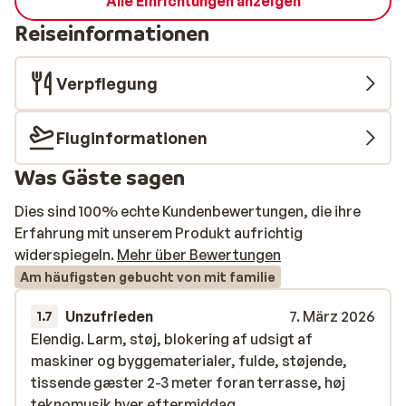
Alle Einrichtungen anzeigen
Reiseinformationen
Verpflegung
Fluginformationen
Was Gäste sagen
Dies sind 100% echte Kundenbewertungen, die ihre
Erfahrung mit unserem Produkt aufrichtig
widerspiegeln.
Mehr über Bewertungen
Am häufigsten gebucht von mit familie
Unzufrieden
7. März 2026
1.7
Elendig. Larm, støj, blokering af udsigt af
Elendig. Larm, støj, blokering af udsigt af
maskiner og byggematerialer, fulde, støjende,
maskiner og byggematerialer, fulde, støjende,
tissende gæster 2-3 meter foran terrasse, høj
tissende gæster 2-3 meter foran terrasse, høj
teknomusik hver eftermiddag.
teknomusik hver eftermiddag.