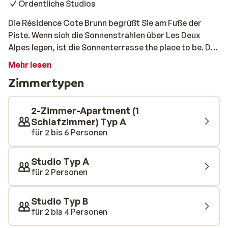
Ordentliche Studios
Die Résidence Cote Brunn begrüßt Sie am Fuße der
Piste. Wenn sich die Sonnenstrahlen über Les Deux
Alpes legen, ist die Sonnenterrasse the place to be. Die
geräumigen Studios sind einfach aber ordentlich. Nach
Mehr lesen
einem aktiven Tag auf der Piste kann man es sich auf
Zimmertypen
der Sonnenterrasse bequem machen und dort
gemütlich entspannen.
2-Zimmer-Apartment (1
Schlafzimmer) Typ A
für 2 bis 6 Personen
Studio Typ A
für 2 Personen
Studio Typ B
für 2 bis 4 Personen