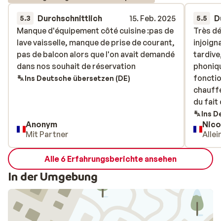
Durchschnittlich
15. Feb. 2025
D
5.3
5.5
Manque d'équipement côté cuisine :pas de
Manque d'équipement côté cuisine :pas de
Très dé
Très dé
lave vaisselle, manque de prise de courant,
lave vaisselle, manque de prise de courant,
injoign
injoign
pas de balcon alors que l'on avait demandé
pas de balcon alors que l'on avait demandé
tardive
tardive
dans nos souhait de réservation
dans nos souhait de réservation
phoniqu
phoniqu
fonctio
fonctio
Ins Deutsche übersetzen (DE)
chauff
chauff
du fait
du fait
entrée e
Ins D
Anonym
Nico
tous le
Mit Partner
Alle
partant 
Alle 6 Erfahrungsberichte ansehen
In der Umgebung