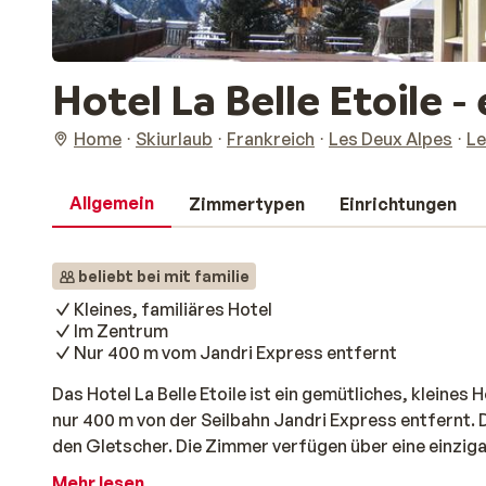
Hotel La Belle Etoile -
Home
Skiurlaub
Frankreich
Les Deux Alpes
Le
Allgemein
Zimmertypen
Einrichtungen
beliebt bei mit familie
Kleines, familiäres Hotel
Im Zentrum
Nur 400 m vom Jandri Express entfernt
Das Hotel La Belle Etoile ist ein gemütliches, kleines 
nur 400 m von der Seilbahn Jandri Express entfernt. Di
den Gletscher. Die Zimmer verfügen über eine einziga
einem langen Tag auf der Piste können Sie sich in de
Mehr lesen