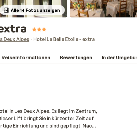
Alle 14 Fotos anzeigen
 extra
s Deux Alpes
Hotel La Belle Etoile - extra
Reiseinformationen
Bewertungen
In der Umgebu
Hotel in Les Deux Alpes. Es liegt im Zentrum,
eser Lift bringt Sie in kürzester Zeit auf
rtige Einrichtung und sind gepflegt. Nach
r Sauna des Hotels entspannen oder bei