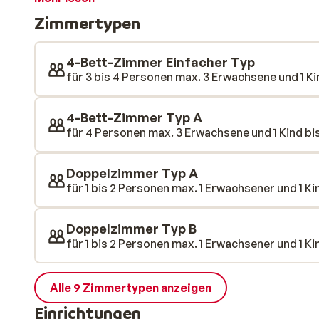
einer geführten Yogastunde die Seele baumeln lasse
Zimmertypen
einen Drink am Kamin in der Lounge oder besuchen Si
Zentrum.
4-Bett-Zimmer Einfacher Typ
für 3 bis 4 Personen max. 3 Erwachsene und 1 Kin
4-Bett-Zimmer Typ A
für 4 Personen max. 3 Erwachsene und 1 Kind bis
Doppelzimmer Typ A
für 1 bis 2 Personen max. 1 Erwachsener und 1 Kin
Doppelzimmer Typ B
für 1 bis 2 Personen max. 1 Erwachsener und 1 Kin
Alle 9 Zimmertypen anzeigen
Einrichtungen