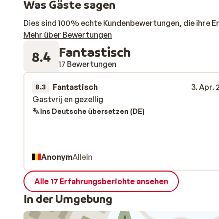
Was Gäste sagen
Dies sind 100% echte Kundenbewertungen, die ihre E
Mehr über Bewertungen
Fantastisch
8.4
17 Bewertungen
Fantastisch
3. Apr.
8.3
Gastvrij en gezellig
Gastvrij en gezellig
Ins Deutsche übersetzen (DE)
Anonym
Allein
Alle 17 Erfahrungsberichte ansehen
In der Umgebung