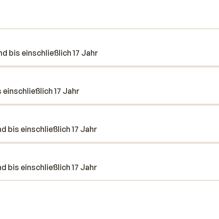
n. Genießen Sie nach dem Abendessen
e eine der stimmungsvollen Bars im
d bis einschließlich 17 Jahr
 einschließlich 17 Jahr
d bis einschließlich 17 Jahr
d bis einschließlich 17 Jahr