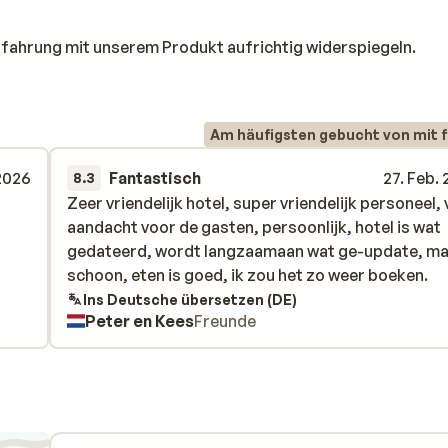
rfahrung mit unserem Produkt aufrichtig widerspiegeln.
Am häufigsten gebucht von mit f
 2026
Fantastisch
27. Feb.
8.3
Zeer vriendelijk hotel, super vriendelijk personeel, 
Zeer vriendelijk hotel, super vriendelijk personeel, 
aandacht voor de gasten, persoonlijk, hotel is wat
aandacht voor de gasten, persoonlijk, hotel is wat
gedateerd, wordt langzaamaan wat ge-update, m
gedateerd, wordt langzaamaan wat ge-update, m
schoon, eten is goed, ik zou het zo weer boeken.
schoon, eten is goed, ik zou het zo weer boeken.
Ins Deutsche übersetzen (DE)
Peter en Kees
Freunde