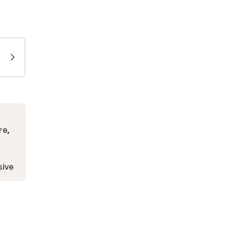
re,
sive