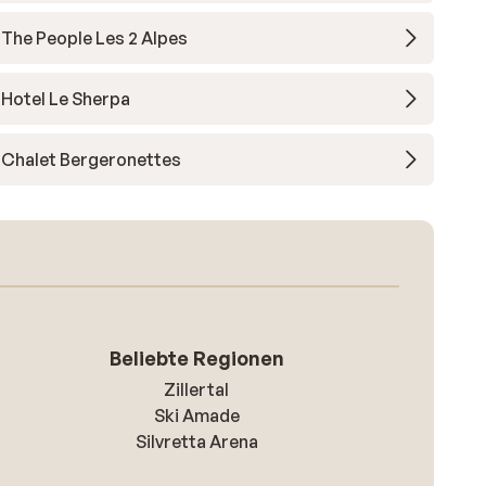
The People Les 2 Alpes
Hotel Le Sherpa
Chalet Bergeronettes
Beliebte Regionen
Zillertal
Ski Amade
Silvretta Arena