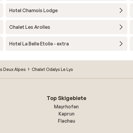
Hotel Chamois Lodge
Chalet Les Arolles
Hotel La Belle Etoile - extra
s Deux Alpes
Chalet Odalys Le Lys
Top Skigebiete
Mayrhofen
Kaprun
Flachau