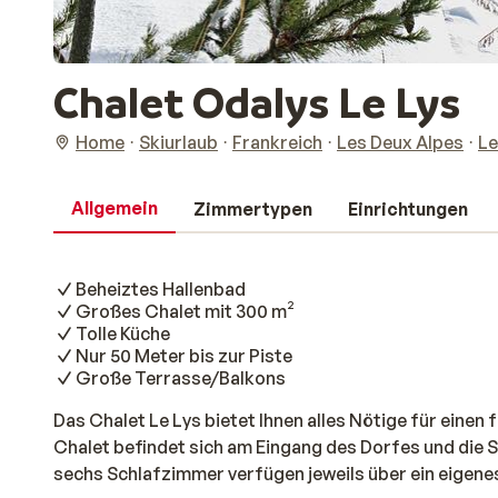
Chalet Odalys Le Lys
Home
Skiurlaub
Frankreich
Les Deux Alpes
Le
Allgemein
Zimmertypen
Einrichtungen
Beheiztes Hallenbad
Großes Chalet mit 300 m²
Tolle Küche
Nur 50 Meter bis zur Piste
Große Terrasse/Balkons
Das Chalet Le Lys bietet Ihnen alles Nötige für eine
Chalet befindet sich am Eingang des Dorfes und die Sk
sechs Schlafzimmer verfügen jeweils über ein eigen