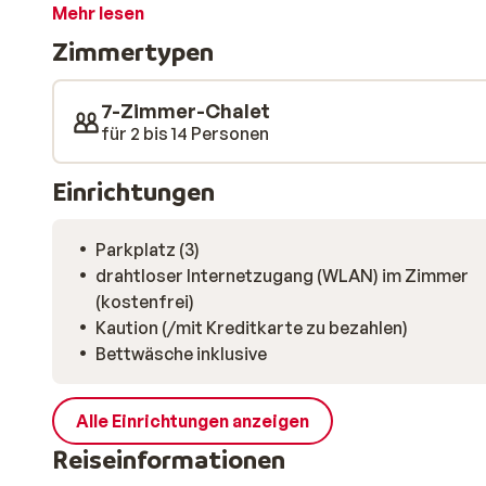
sich auf die weiche Couch, wärmen sich am Kamin au
Mehr lesen
Danach tauchen Sie in das beheizte Schwimmbad.
Zimmertypen
7-Zimmer-Chalet
für 2 bis 14 Personen
Einrichtungen
Parkplatz (3)
drahtloser Internetzugang (WLAN) im Zimmer
(kostenfrei)
Kaution (/mit Kreditkarte zu bezahlen)
Bettwäsche inklusive
Alle Einrichtungen anzeigen
Reiseinformationen