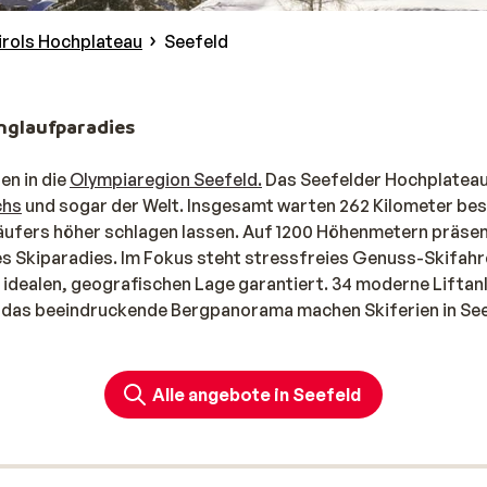
irols Hochplateau
Seefeld
anglaufparadies
en in die
Olympiaregion Seefeld.
Das Seefelder Hochplatea
chs
und sogar der Welt. Insgesamt warten 262 Kilometer be
läufers höher schlagen lassen. Auf 1200 Höhenmetern präsen
ges Skiparadies. Im Fokus steht stressfreies Genuss-Skifahr
 idealen, geografischen Lage garantiert. 34 moderne Liftan
u das beeindruckende Bergpanorama machen Skiferien in Se
unweb buchen, ist das Angebot gleich mit Skipass. So können 
sich um nichts kümmern. Die optimalen Schnee- und
ationale Skistars wie Maria Riesch und Lindsay Vonn hier s
Alle angebote in Seefeld
Rosshütte ihre Künste unter Beweis stellen, wo es zudem au