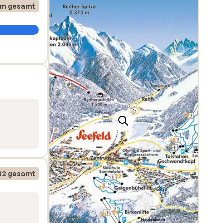
km gesamt
ld
ied in
en
32 gesamt
a
und