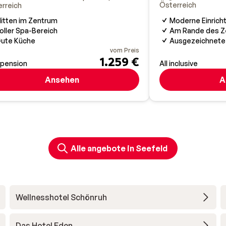
Österreich
rreich
Moderne Einrich
itten im Zentrum
Am Rande des Z
oller Spa-Bereich
Ausgezeichnete
ute Küche
vom Preis
1.259 €
bpension
All inclusive
Ansehen
A
Alle angebote in Seefeld
Wellnesshotel Schönruh
Das Hotel Eden