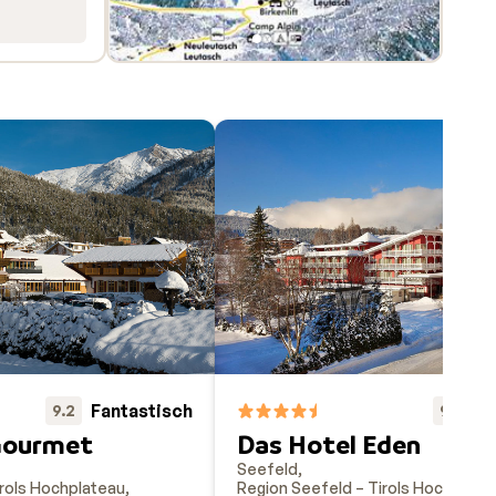
Fantastisch
Fa
9.2
9.1
Gourmet
Das Hotel Eden
Seefeld
irols Hochplateau
Region Seefeld – Tirols Hochplate