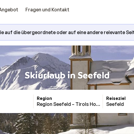
Angebot
Fragen und Kontakt
Sie auf die übergeordnete oder auf eine andere relevante Sei
Skiurlaub in Seefeld
Region
Reiseziel
Region Seefeld – Tirols Hochplateau
Seefeld