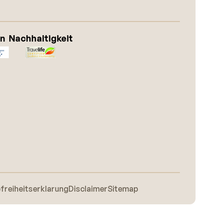
on
Nachhaltigkeit
efreiheitserklarung
Disclaimer
Sitemap