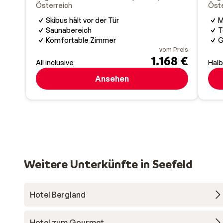
Österreich
Öste
Skibus hält vor der Tür
M
Saunabereich
T
Komfortable Zimmer
G
vom Preis
1.168 €
All inclusive
Hal
Ansehen
Weitere Unterkünfte in Seefeld
Hotel Bergland
Hotel zum Gourmet