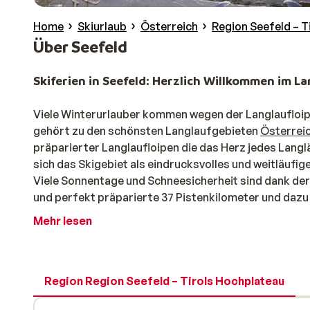
Home
Skiurlaub
Österreich
Region Seefeld – T
Über Seefeld
Skiferien in Seefeld: Herzlich Willkommen im L
Viele Winterurlauber kommen wegen der Langlaufloip
gehört zu den schönsten Langlaufgebieten
Österrei
präparierter Langlaufloipen die das Herz jedes Lang
sich das Skigebiet als eindrucksvolles und weitläufi
Viele Sonnentage und Schneesicherheit sind dank der
und perfekt präparierte 37 Pistenkilometer und daz
so beliebt. Wenn Sie Ihren Skiurlaub in Seefeld mit S
Mehr lesen
sich ganz aufs Skifahren konzentrieren und müssen 
Pistenbedingungen sind auch der Grund, warum intern
trainiert haben. Snowboarder können im Funpark bei 
eine Rodelbahn gibt.
Region Region Seefeld – Tirols Hochplateau
Skiurlaub in Seefeld: Wussten Sie schon, …