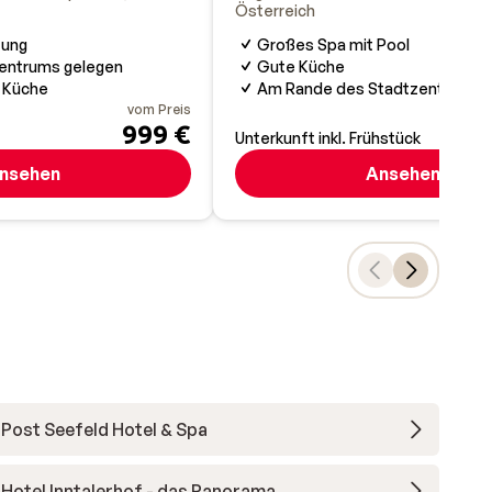
Österreich
tung
Großes Spa mit Pool
entrums gelegen
Gute Küche
 Küche
Am Rande des Stadtzentrums
vom Preis
999 €
Unterkunft inkl. Frühstück
nsehen
Ansehen
Post Seefeld Hotel & Spa
Hotel Inntalerhof - das Panorama