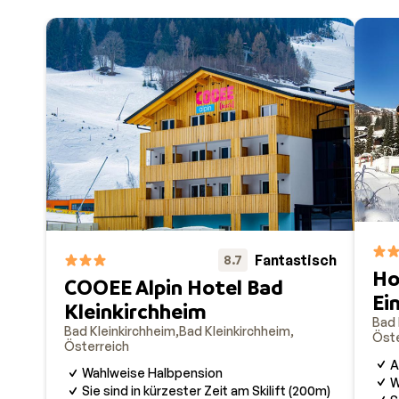
Fantastisch
8.7
Ho
COOEE Alpin Hotel Bad
Ei
Kleinkirchheim
Bad 
Bad Kleinkirchheim
Bad Kleinkirchheim
Öste
Österreich
A
Wahlweise Halbpension
W
Sie sind in kürzester Zeit am Skilift (200m)