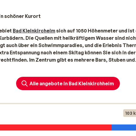
ein schöner Kurort
gebiet
Bad Kleinkircheim
sich auf 1050 Höhenmeter und ist 
urbädern. Die Quellen mit heilkräftigem Wasser sind nich
ügt auch über ein Schwimmparadies, und die Erlebnis Ther
extra Entspannung nach einem Skitag können Sie sich in der
urechtfinden. Im Zentrum gibt es mehrere Bars, Stuben und
ht langweilen müssen.
wechslung für Groß und Klein
Alle angebote in Bad Kleinkirchheim
stig, dafür bekommt man aber einiges geboten. Neben
gebiet Bad Kleinkirchheim durch ein abwechslungsreiches A
 Abfahrten sind größtenteils leicht bis mittelschwer. Ab dre
isch das Skifahren lernen. Tolle Angebote für Hotels und
103 
erer Website!