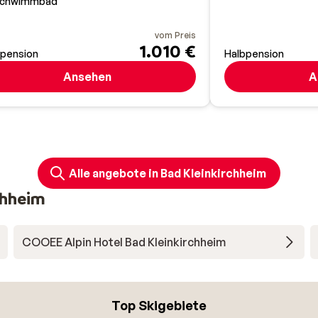
chwimmbad
vom Preis
1.010 €
bpension
Halbpension
Ansehen
A
Alle angebote in Bad Kleinkirchheim
chheim
COOEE Alpin Hotel Bad Kleinkirchheim
Top Skigebiete