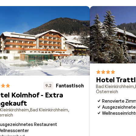
Hotel Tratt
Fantastisch
9.2
Bad Kleinkirchheim
Österreich
tel Kolmhof - Extra
Renovierte Zim
ngekauft
Ausgezeichnete
Kleinkirchheim
Bad Kleinkirchheim
Wellnesseinrich
rreich
usgezeichnetes Restaurent
ellnesscenter