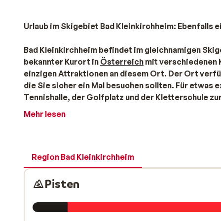
Urlaub im Skigebiet Bad Kleinkirchheim: Ebenfalls 
Bad Kleinkirchheim befindet im gleichnamigen Ski
bekannter Kurort in
Österreich
mit verschiedenen K
einzigen Attraktionen an diesem Ort. Der Ort verf
die Sie sicher ein Mal besuchen sollten. Für etwas 
Tennishalle, der Golfplatz und der Kletterschule z
Diskotheken sodass Sie sich abends sicherlich nic
Mehr lesen
Skifahren im Skigebiet Bad Kleinkirchheim: Ab
Das Skigebiet Bad Kleinkirchheim ist nicht ganz gün
Pulverschnee und ganz viel Sonne überzeugt das Ski
Region Bad Kleinkirchheim
für Groß und Klein. Die ungemein familienfreundlichen
Jahren können die Kleinen im Skikindergarten spieler
Pisten
Unterkünfte in Bad Kleinkirchheim finden Sie auf uns