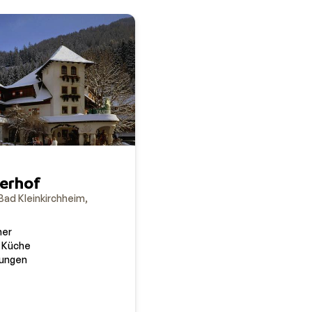
lerhof
Bad Kleinkirchheim
mer
 Küche
tungen