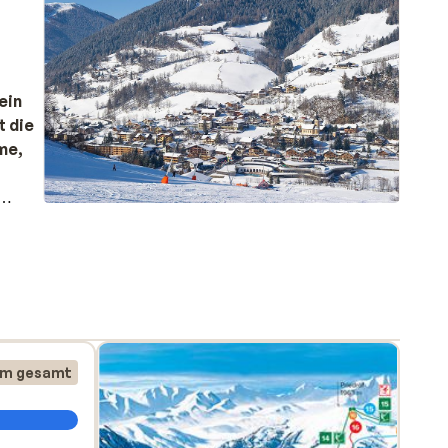
ein
t die
me,
ngebot
i
km gesamt