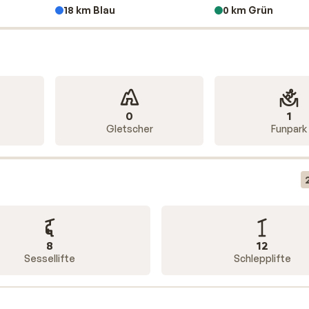
18 km Blau
0 km Grün
0
1
Gletscher
Funpark
8
12
Sessellifte
Schlepplifte