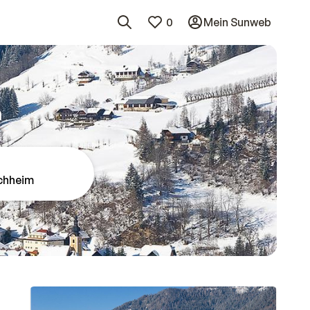
0
Mein Sunweb
m
rchheim