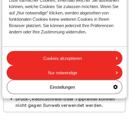
Liste sämtlicher Cookies, innerhalb welcher Sie auswählen
genannt allen Teilnehmern als Gewinner
können, welche Cookies Sie zulassen möchten. Wenn Sie
vorgestellt wird.
auf „Nur notwendige“ klicken, werden abgesehen von
Fragen und weitere Anliegen zum Gewinnspiel
funktionalen Cookies keine weiteren Cookies in Ihrem
schicken Sie bitte an: info@sunweb.de.
Browser platziert. Sie können jederzeit Ihre Präferenzen
Die Daten der Teilnehmer werden ausschließlich
ändern oder Ihre Zustimmung widerrufen.
von Sunweb weiterverarbeitet und wie oben
beschrieben genutzt. Zur allg.
Datenschutzerklärung von Sunweb
Mit der Gewinnspiel-Teilnahme kann sich der
Cookies akzeptieren
Teilnehmer einverstanden erklären, zukünftig
Newsletter und weitere Werbung von Sunweb
Nur notwendige
zu erhalten. Dies kann jederzeit wiederrufen
werden.
Die Abbestellung beeinträchtigt nicht die
Einstellungen
Teilnahme am Gewinnspiel.
Druck-, Rechtschreib-oder Tippfehler können
nicht gegen Sunweb verwendet werden.