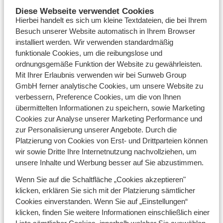
Diese Webseite verwendet Cookies
Hierbei handelt es sich um kleine Textdateien, die bei Ihrem
Besuch unserer Website automatisch in Ihrem Browser
Teilnahmebedingungen
installiert werden. Wir verwenden standardmäßig
funktionale Cookies, um die reibungslose und
Jeder
Intersportkunde mit Gewinncode kann
ordnungsgemäße Funktion der Website zu gewährleisten.
einmal teilnehmen
Mit Ihrer Erlaubnis verwenden wir bei Sunweb Group
Jeder Teilnehmer erhält einen Sofortgewinn,
GmbH ferner analytische Cookies, um unsere Website zu
der per E-Mail zugeschickt wird
verbessern, Preference Cookies, um die von Ihnen
Jeder Teilnehmer nimmt außerdem
übermittelten Informationen zu speichern, sowie Marketing
automatisch an der Verlosung eines Skiurlaubs
Cookies zur Analyse unserer Marketing Performance und
am Ende der Gewinnspielperiode (am 08.11.2019)
zur Personalisierung unserer Angebote. Durch die
statt.
Platzierung von Cookies von Erst- und Drittparteien können
Das Gewinnspiel läuft im Zeitraum
wir sowie Dritte Ihre Internetnutzung nachvollziehen, um
07.10.-07.11.2019.
unsere Inhalte und Werbung besser auf Sie abzustimmen.
Teilnehmer müssen mind. 18 Jahre alt sein.
Die Teilnehmer werden per E-Mail über den
Wenn Sie auf die Schaltfläche „Cookies akzeptieren"
Sofortgewinn und den möglichen Gewinn des
klicken, erklären Sie sich mit der Platzierung sämtlicher
Skiurlaubs informiert.
Cookies einverstanden. Wenn Sie auf „Einstellungen“
Der Gewinner des Skiurlaubs erklärt sich
klicken, finden Sie weitere Informationen einschließlich einer
einverstanden damit, dass er mit Vornamen