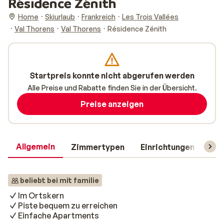
Résidence Zénith
Home
Skiurlaub
Frankreich
Les Trois Vallées
Val Thorens
Val Thorens
Résidence Zénith
Startpreis konnte nicht abgerufen werden
Alle Preise und Rabatte finden Sie in der Übersicht.
Preise anzeigen
Allgemein
Zimmertypen
Einrichtungen
Rei
beliebt bei mit familie
Im Ortskern
Piste bequem zu erreichen
Einfache Apartments