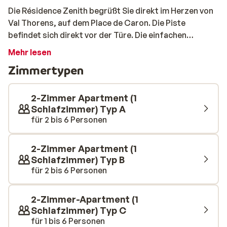
Die Résidence Zenith begrüßt Sie direkt im Herzen von
Val Thorens, auf dem Place de Caron. Die Piste
befindet sich direkt vor der Türe. Die einfachen
Apartments eignen sich für alle, die auf der Suche nach
Mehr lesen
einer günstigen Unterkunft sind und nicht viel Wert auf
Zimmertypen
Komfort legen. Tagsüber befindet man sich sowieso
auf Entdeckungsreise durch das einzigartige Skigebiet
und den Abend kann man in einer der vielen Bars beim
2-Zimmer Apartment (1
Après-Ski ausklingen lassen.
Schlafzimmer) Typ A
für 2 bis 6 Personen
2-Zimmer Apartment (1
Schlafzimmer) Typ B
für 2 bis 6 Personen
2-Zimmer-Apartment (1
Schlafzimmer) Typ C
für 1 bis 6 Personen