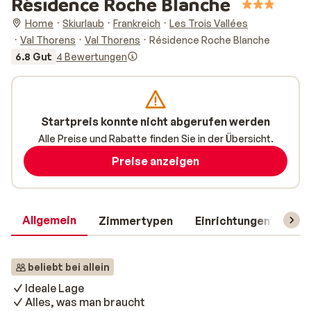
Résidence Roche Blanche
Home
Skiurlaub
Frankreich
Les Trois Vallées
Val Thorens
Val Thorens
Résidence Roche Blanche
6.8 Gut
4 Bewertungen
Startpreis konnte nicht abgerufen werden
Alle Preise und Rabatte finden Sie in der Übersicht.
Preise anzeigen
Allgemein
Zimmertypen
Einrichtungen
Rei
beliebt bei allein
Ideale Lage
Alles, was man braucht