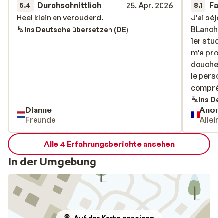
Durchschnittlich
25. Apr. 2026
Fa
5.4
8.1
Heel klein en verouderd.
Heel klein en verouderd.
J'ai sé
J'ai sé
BLanche
BLanche
Ins Deutsche übersetzen (DE)
1er stu
1er stu
m'a pro
m'a pro
douche&
douche&
le pers
le pers
compréh
compré
person
Ins D
Dianne
Ano
Freunde
Allei
Alle 4 Erfahrungsberichte ansehen
In der Umgebung
Auf der Karte anzeigen