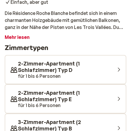
Einfach, aber gut
Die Résidence Roche Blanche befindet sich in einem
charmanten Holzgebäude mit gemütlichen Balkonen,
ganz in der Nähe der Pisten von Les Trois Vallées. Du
wohnst in einem Studio oder einer 2-Zimmer-Wohnung
Mehr lesen
für bis zu 6 Personen. Da jede Unterkunft in
Zimmertypen
Privatbesitz ist, erwartet dich eine individuelle,
wohnliche Einrichtung. Die Appartements sind
praktisch ausgestattet – mit Küchenzeile, bequemen
2-Zimmer-Apartment (1
Betten und einem gepflegten Bad. Dank der Toplage,
Schlafzimmer) Typ D
für 1 bis 6 Personen
nur 20 Meter vom Zentrum und der Skiliftstation
entfernt, hast du alles in Reichweite für einen
gelungenen Winterurlaub.
2-Zimmer-Apartment (1
Schlafzimmer) Typ E
für 1 bis 6 Personen
3-Zimmer-Apartment (2
Schlafzimmer) Typ B