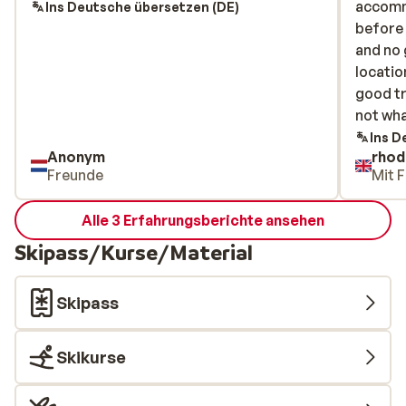
accomm
accomm
Ins Deutsche übersetzen (DE)
before 
before 
and no 
and no 
locatio
locatio
good tr
good tr
not wh
not wh
Ins D
Anonym
rhod
Freunde
Mit F
Alle 3 Erfahrungsberichte ansehen
Skipass/Kurse/Material
Skipass
Skikurse