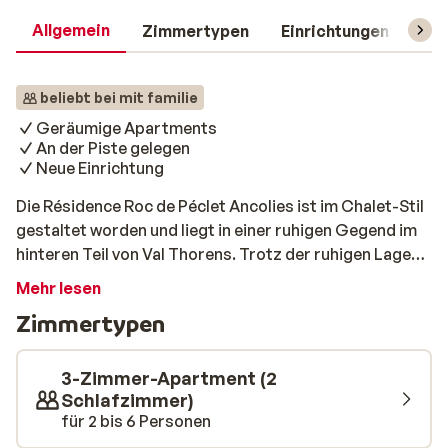
Allgemein
Zimmertypen
Einrichtungen
Rei
beliebt bei mit familie
Geräumige Apartments
An der Piste gelegen
Neue Einrichtung
Die Résidence Roc de Péclet Ancolies ist im Chalet-Stil
gestaltet worden und liegt in einer ruhigen Gegend im
hinteren Teil von Val Thorens. Trotz der ruhigen Lage
haben Sie das Geschehen in kürzester Zeit erreicht. Die
Mehr lesen
Residenz bietet Ihnen direkten Zugang zu den Pisten
Zimmertypen
und Sie sind nur wenige Gehminuten vom Zentrum mit
verschiedenen Restaurants, Bars und Geschäften
entfernt. Ihr Apartment ist mit einer Größe von 80
3-Zimmer-Apartment (2
Quadratmetern sehr geräumig. Es ist hell und
Schlafzimmer)
für 2 bis 6 Personen
freundlich eingerichtet und bietet eine schöne
Kombination aus modernen und klassischen Elementen.