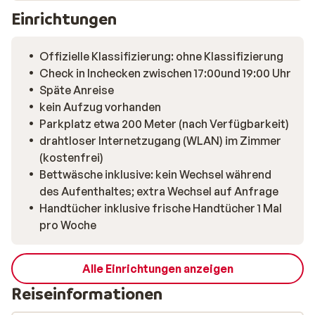
In der gut ausgestatteten Küche können Sie Ihre
Einrichtungen
Mahlzeiten zubereiten. Sie werden sich im Bergchalet
Résidence Roc de Peclet Ancolies sofort wie zu Hause
Offizielle Klassifizierung: ohne Klassifizierung
fühlen.
Check in Inchecken zwischen 17:00und 19:00 Uhr
Späte Anreise
kein Aufzug vorhanden
Parkplatz etwa 200 Meter (nach Verfügbarkeit)
drahtloser Internetzugang (WLAN) im Zimmer
(kostenfrei)
Bettwäsche inklusive: kein Wechsel während
des Aufenthaltes; extra Wechsel auf Anfrage
Handtücher inklusive frische Handtücher 1 Mal
pro Woche
Alle Einrichtungen anzeigen
Reiseinformationen