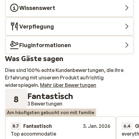
Wissenswert
Verpflegung
Fluginformationen
Was Gäste sagen
Dies sind 100% echte Kundenbewertungen, die ihre
Erfahrung mit unserem Produkt aufrichtig
widerspiegeln.
Mehr über Bewertungen
Fantastisch
8
3 Bewertungen
Am häufigsten gebucht von mit familie
Fantastisch
3. Jan. 2026
G
8.7
6.4
Top accommodatie
Top accommodatie
everyth
everyth