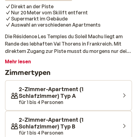
Direkt an der Piste
Nur 20 Meter vom Skilift entfernt
Supermarkt im Gebäude
Auswahl an verschiedenen Apartments
Die Résidence Les Temples du Soleil Machu liegt am
Rande des lebhaften Val Thorens in Frankreich. Mit
direktem Zugang zur Piste musst du morgens nur deine
Skier anschnallen – und schon geht’s los zur ersten
Mehr lesen
Abfahrt. Der nächste Skilift ist nur 20 Meter entfernt.
Zimmertypen
Die Apartments sind funktional eingerichtet und
verfügen über alles, was du für einen komfortablen
Aufenthalt brauchst: eine kompakte Kochnische, einen
2-Zimmer-Apartment (1
Essbereich und Schlafmöglichkeiten für bis zu 4
Schlafzimmer) Typ A
für 1 bis 4 Personen
Personen. Ideal für Paare, Freunde oder kleine Familien,
die unabhängig wohnen möchten – mitten im größten
Skigebiet Europas: Les Trois Vallées. Im Gebäude
2-Zimmer-Apartment (1
findest du einen Supermarkt, praktisch für dein
Schlafzimmer) Typ B
Frühstück oder Abendessen. Keine Lust zu kochen?
für 1 bis 4 Personen