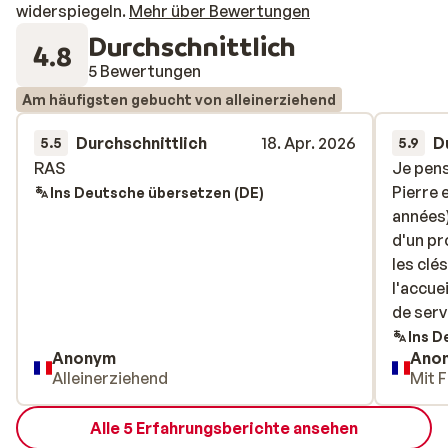
widerspiegeln.
Mehr über Bewertungen
Durchschnittlich
4.8
5 Bewertungen
Am häufigsten gebucht von alleinerziehend
Durchschnittlich
18. Apr. 2026
D
5.5
5.9
RAS
RAS
Je pens
Je pens
Pierre 
Pierre 
Ins Deutsche übersetzen (DE)
années)
années)
d'un pr
d'un pr
les clé
les clé
l'accue
l'accue
de serv
de serv
tarif
Ins D
Anonym
Ano
Alleinerziehend
Mit F
Alle 5 Erfahrungsberichte ansehen