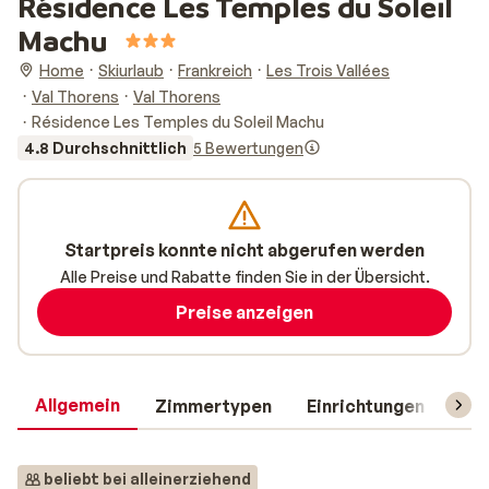
Résidence Les Temples du Soleil
Machu
Home
Skiurlaub
Frankreich
Les Trois Vallées
Val Thorens
Val Thorens
Résidence Les Temples du Soleil Machu
4.8 Durchschnittlich
5 Bewertungen
Startpreis konnte nicht abgerufen werden
Alle Preise und Rabatte finden Sie in der Übersicht.
Preise anzeigen
Allgemein
Zimmertypen
Einrichtungen
Rei
beliebt bei alleinerziehend