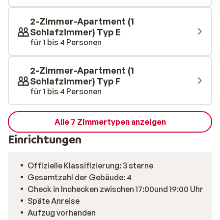
Dann ist das hauseigene Restaurant genau das
Richtige. Es gibt auch eine gemütliche Bar, in der du den
2-Zimmer-Apartment (1
Tag entspannt ausklingen lassen kannst. Für deine
Schlafzimmer) Typ E
Skiausrüstung steht ein Skiraum mit Schließfächern
für 1 bis 4 Personen
zur Verfügung. Die zentrale Lage an der Piste und die
gute Grundausstattung machen diese Unterkunft zur
2-Zimmer-Apartment (1
cleveren Wahl für alle, die viel Ski fahren und wenig
Schlafzimmer) Typ F
Aufwand wollen.
für 1 bis 4 Personen
Alle 7 Zimmertypen anzeigen
Einrichtungen
Offizielle Klassifizierung: 3 sterne
Gesamtzahl der Gebäude: 4
Check in Inchecken zwischen 17:00und 19:00 Uhr
Späte Anreise
Aufzug vorhanden