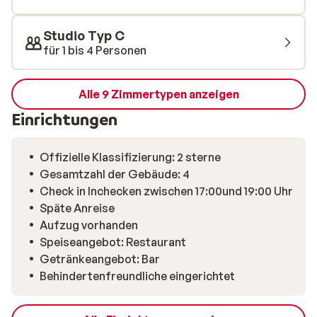
kochen? Dann bietet dir das hauseigene Restaurant
eine bequeme Alternative. Und nach einem Tag auf der
Studio Typ C
Piste kannst du dich in der Bar entspannen oder deine
für 1 bis 4 Personen
Skier im Skiraum mit Spinden sicher verstauen.
Alle 9 Zimmertypen anzeigen
Einrichtungen
Offizielle Klassifizierung: 2 sterne
Gesamtzahl der Gebäude: 4
Check in Inchecken zwischen 17:00und 19:00 Uhr
Späte Anreise
Aufzug vorhanden
Speiseangebot: Restaurant
Getränkeangebot: Bar
Behindertenfreundliche eingerichtet