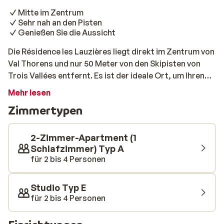
Mitte im Zentrum
Sehr nah an den Pisten
Genießen Sie die Aussicht
Die Résidence les Lauzières liegt direkt im Zentrum von
Val Thorens und nur 50 Meter von den Skipisten von
Trois Vallées entfernt. Es ist der ideale Ort, um Ihren
Skiurlaub zu verbringen. Die Wohnungen sind
Mehr lesen
unterschiedlich gestaltet, aber alle schön eingerichtet
Zimmertypen
und verfügen über eine Küche, ein Bad und einen Balkon
mit Blick auf die Pisten oder das Zentrum.
2-Zimmer-Apartment (1
Schlafzimmer) Typ A
für 2 bis 4 Personen
Studio Typ E
für 2 bis 4 Personen