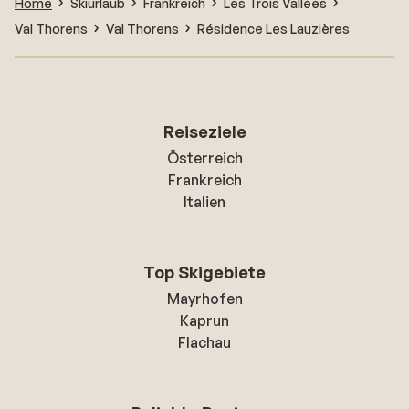
Home
Skiurlaub
Frankreich
Les Trois Vallées
Val Thorens
Val Thorens
Résidence Les Lauzières
Reiseziele
Österreich
Frankreich
Italien
Top Skigebiete
Mayrhofen
Kaprun
Flachau