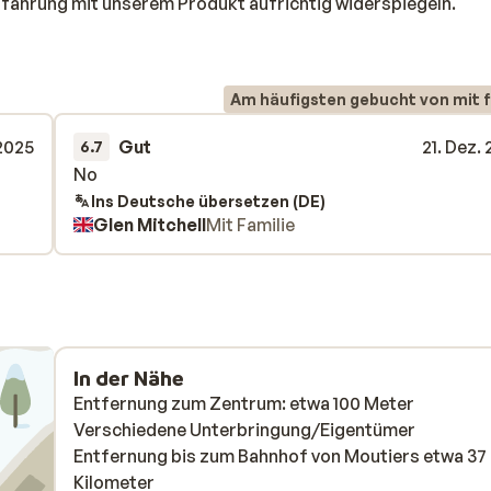
rfahrung mit unserem Produkt aufrichtig widerspiegeln.
Am häufigsten gebucht von mit f
 2025
Gut
21. Dez.
6.7
No
No
Ins Deutsche übersetzen (DE)
Glen Mitchell
Mit Familie
In der Nähe
Entfernung zum Zentrum: etwa 100 Meter
Verschiedene Unterbringung/Eigentümer
Entfernung bis zum Bahnhof von Moutiers etwa 37
Kilometer