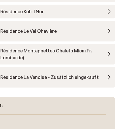
Résidence Koh-I Nor
Résidence Le Val Chavière
Résidence Montagnettes Chalets Mica (Fr.
Lombarde)
Résidence La Vanoise - Zusätzlich eingekauft
ft