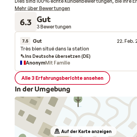
Dies sind 100% echte Kundenbewertungen, die ihre E
Mehr über Bewertungen
Gut
6.3
3 Bewertungen
Gut
22. Feb.
7.5
Très bien situé dans la station
Très bien situé dans la station
Ins Deutsche übersetzen (DE)
Anonym
Mit Familie
Alle 3 Erfahrungsberichte ansehen
In der Umgebung
Auf der Karte anzeigen