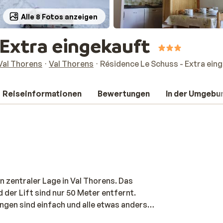
Alle 8 Fotos anzeigen
 Extra eingekauft
Val Thorens
Val Thorens
Résidence Le Schuss - Extra ein
Reiseinformationen
Bewertungen
In der Umgebu
 zentraler Lage in Val Thorens. Das
 der Lift sind nur 50 Meter entfernt.
ungen sind einfach und alle etwas anders
Skigebiet ist es schön, die Gemütlichkeit