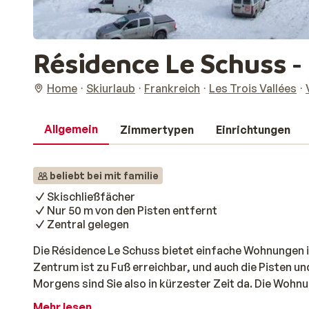
Résidence Le Schuss -
Home
Skiurlaub
Frankreich
Les Trois Vallées
Allgemein
Zimmertypen
Einrichtungen
beliebt bei mit familie
Skischließfächer
Nur 50 m von den Pisten entfernt
Zentral gelegen
Die Résidence Le Schuss bietet einfache Wohnungen in
Zentrum ist zu Fuß erreichbar, und auch die Pisten und
Morgens sind Sie also in kürzester Zeit da. Die Wohn
eingerichtet. Nach einem Tag voller Spaß im schönen 
Mehr lesen