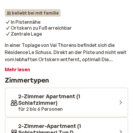
beliebt bei mit familie
In Pistennähe
Ortskern zu Fuß erreichbar
Zentrale Lage
In einer Toplage von Val Thorens befindet sich die
Résidence Le Schuss. Direkt an der Piste und nicht weit
vom lebhaften Ortskern entfernt, optimal! Die
Apartments sind komfortabel und freundlich
Mehr lesen
eingerichtet und verfügen alle über einen Balkon. Nach
Zimmertypen
einem Tag auf der Piste können Sie dort herrlich in der
Sonne entspannen. Wenn Sie am Abend lecker essen
gehen wollen, können Sie sich ohne Bedenken einen
2-Zimmer Apartment (1
französischen Wein bestellen, denn durch die optimale
Schlafzimmer)
für 2 bis 6 Personen
Lage sind Sie im Handumdrehen wieder in Ihrem
Apartment und können dort glücklich und zufrieden in
Ihr Bett fallen!
2-Zimmer-Apartment (1
Schlafzimmer) Typ D