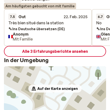
Am häufigsten gebucht von mit familie
Gut
22. Feb. 2025
G
7.5
6.7
Très bien situé dans la station
Très bien situé dans la station
No
No
Ins Deutsche übersetzen (DE)
Ins D
Anonym
Glen
Mit Familie
Mit F
Alle 3 Erfahrungsberichte ansehen
In der Umgebung
Auf der Karte anzeigen