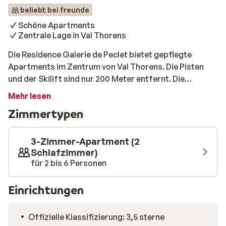
beliebt bei freunde
Schöne Apartments
Zentrale Lage in Val Thorens
Die Residence Galerie de Peclet bietet gepflegte
Apartments im Zentrum von Val Thorens. Die Pisten
und der Skilift sind nur 200 Meter entfernt. Die
Apartments sehen jeweils etwas unterschiedlich aus,
Mehr lesen
verfügen jedoch über alle Einrichtungen, die für einen
Zimmertypen
schönen Wintersporturlaub erforderlich sind. Einige
verfügen über einen Balkon, auf dem Sie die
Wintersonne genießen können.
3-Zimmer-Apartment (2
Schlafzimmer)
für 2 bis 6 Personen
Einrichtungen
Offizielle Klassifizierung: 3,5 sterne