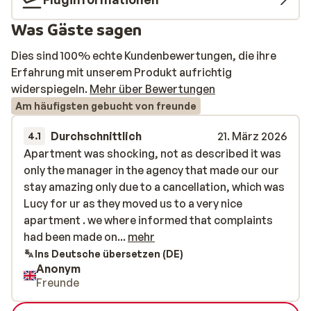
Was Gäste sagen
Dies sind 100% echte Kundenbewertungen, die ihre
Erfahrung mit unserem Produkt aufrichtig
widerspiegeln.
Mehr über Bewertungen
Am häufigsten gebucht von freunde
Durchschnittlich
21. März 2026
4.1
Apartment was shocking, not as described it was
Apartment was shocking, not as described it was
only the manager in the agency that made our our
only the manager in the agency that made our our
stay amazing only due to a cancellation, which was
stay amazing only due to a cancellation, which was
Lucy for ur as they moved us to a very nice
Lucy for ur as they moved us to a very nice
apartment . we where informed that complaints
apartment . we where informed that complaints
had been made on the first apartment before!!!!
had been made on...
mehr
Ins Deutsche übersetzen (DE)
Anonym
Freunde