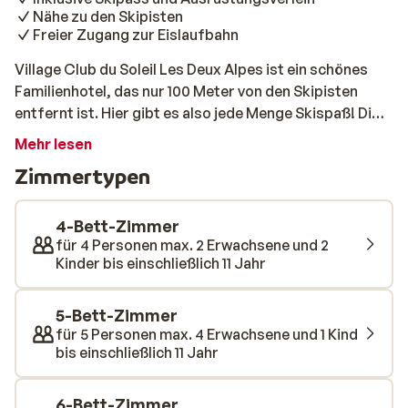
Nähe zu den Skipisten
Freier Zugang zur Eislaufbahn
Village Club du Soleil Les Deux Alpes ist ein schönes
Familienhotel, das nur 100 Meter von den Skipisten
entfernt ist. Hier gibt es also jede Menge Skispaß! Die
gemütlichen Zimmer sind komplett ausgestattet und
Mehr lesen
geräumig. Sie wohnen hier mit Vollpension, so dass Sie
Zimmertypen
sich keine Gedanken darüber machen müssen, was Sie
am Abend essen möchten: Es ist schließlich Ihr Urlaub.
Ihr Aufenthalt beinhaltet einen 6-Tage-Skipass Les
4-Bett-Zimmer
Deux Alpes und den Verleih der Ausrüstung.
für 4 Personen max. 2 Erwachsene und 2
Kinder bis einschließlich 11 Jahr
5-Bett-Zimmer
für 5 Personen max. 4 Erwachsene und 1 Kind
bis einschließlich 11 Jahr
6-Bett-Zimmer