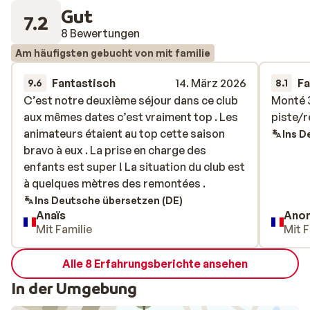
Gut
7.2
8 Bewertungen
Am häufigsten gebucht von mit familie
Fantastisch
14. März 2026
Fa
9.6
8.1
C’est notre deuxième séjour dans ce club
C’est notre deuxième séjour dans ce club
Monté 3
Monté 3
aux mêmes dates c’est vraiment top . Les
aux mêmes dates c’est vraiment top . Les
piste/
piste/
animateurs étaient au top cette saison
animateurs étaient au top cette saison
Ins D
bravo à eux . La prise en charge des
bravo à eux . La prise en charge des
enfants est super ! La situation du club est
enfants est super ! La situation du club est
à quelques mètres des remontées .
à quelques mètres des remontées .
Ins Deutsche übersetzen (DE)
Anaïs
Ano
Mit Familie
Mit F
Alle 8 Erfahrungsberichte ansehen
In der Umgebung