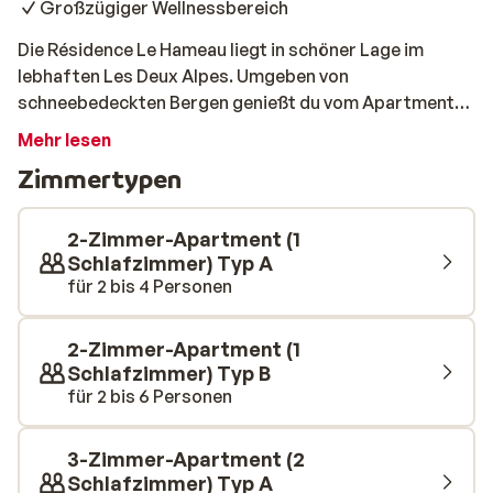
Großzügiger Wellnessbereich
Die Résidence Le Hameau liegt in schöner Lage im
lebhaften Les Deux Alpes. Umgeben von
schneebedeckten Bergen genießt du vom Apartment
aus einen tollen Blick auf die Skipisten. Der Sessellift
Mehr lesen
Vallée Blanche liegt nur einen Schneeballwurf entfernt –
Zimmertypen
so startest du jeden Tag direkt in den Schnee. Einfach
ideal! Jedes Apartment ist modern eingerichtet und
strahlt eine warme Atmosphäre aus. Nach einem Tag
2-Zimmer-Apartment (1
voller Slaloms fühlt sich das Ankommen hier fast wie
Schlafzimmer) Typ A
für 2 bis 4 Personen
Heimkommen an. Du möchtest dich etwas entspannen
und deine Muskeln lockern? Dann zieh ein paar Bahnen
im Hallenbad oder gönn dir eine Pause in der Sauna oder
2-Zimmer-Apartment (1
im Whirlpool.
Schlafzimmer) Typ B
für 2 bis 6 Personen
3-Zimmer-Apartment (2
Schlafzimmer) Typ A