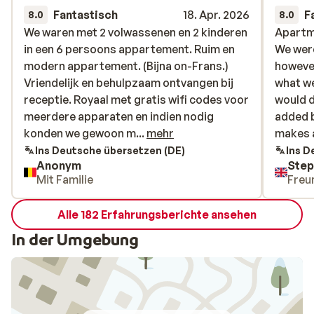
Fantastisch
18. Apr. 2026
F
8.0
8.0
We waren met 2 volwassenen en 2 kinderen
We waren met 2 volwassenen en 2 kinderen
Apartme
Apartme
in een 6 persoons appartement. Ruim en
in een 6 persoons appartement. Ruim en
We were
We were
modern appartement. (Bijna on-Frans.)
modern appartement. (Bijna on-Frans.)
however
however
Vriendelijk en behulpzaam ontvangen bij
Vriendelijk en behulpzaam ontvangen bij
what we
what we
receptie. Royaal met gratis wifi codes voor
receptie. Royaal met gratis wifi codes voor
would d
would d
meerdere apparaten en indien nodig
meerdere apparaten en indien nodig
added b
added b
konden we gewoon meer codes krijgen.
konden we gewoon m...
mehr
makes 
makes 
Auto met dakkoffer kon voor €50/week in
Ins Deutsche übersetzen (DE)
Ins D
Anonym
Ste
de autogarage van de Résidence. Grote
Mit Familie
Freu
supermarkt direct naast de
accommodatie.
Alle 182 Erfahrungsberichte ansehen
In der Umgebung