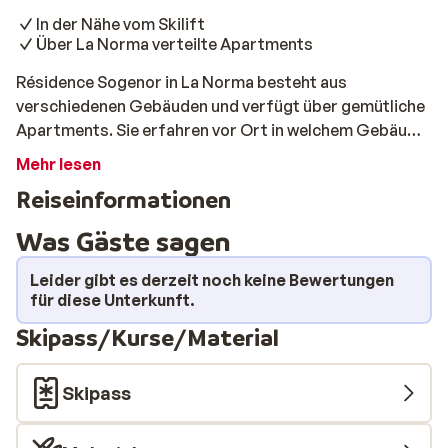
In der Nähe vom Skilift
Über La Norma verteilte Apartments
Résidence Sogenor in La Norma besteht aus
verschiedenen Gebäuden und verfügt über gemütliche
Apartments. Sie erfahren vor Ort in welchem Gebäude
Sie untergebracht werden. Die Apartments gehören
Mehr lesen
verschiedenen Eigentümern und sind nach dem
Reiseinformationen
individuellen Geschmack des Besitzers eingerichtet.
Gemeinsam ist allen Apartments, dass Sie nahe der
Was Gäste sagen
Lifte liegen.
Leider gibt es derzeit noch keine Bewertungen
für diese Unterkunft.
Skipass/Kurse/Material
Skipass