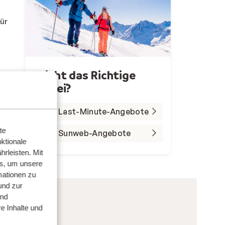
für
Nicht das Richtige
dabei`?
,
Alle Last-Minute-Angebote
te
Alle Sunweb-Angebote
ktionale
rleisten. Mit
s, um unsere
mationen zu
und zur
und
e Inhalte und