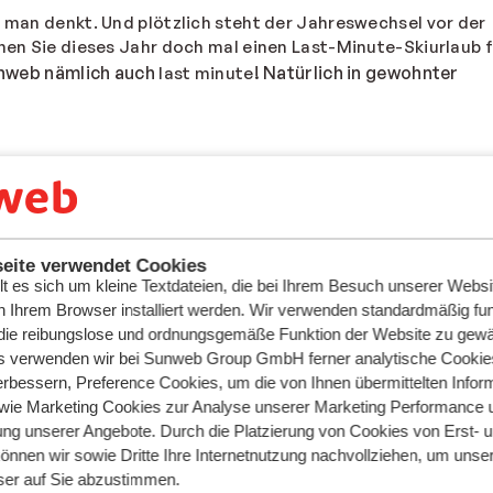
s man denkt. Und plötzlich steht der Jahreswechsel vor der
chen Sie dieses Jahr doch mal einen Last-Minute-Skiurlaub 
Sunweb nämlich auch
! Natürlich in gewohnter
last minute
ireiseanbieter
e verfügbar. Wenn Sie auf der Suche nach Angeboten sind
cherangebote
an!***
eite verwendet Cookies
lt es sich um kleine Textdateien, die bei Ihrem Besuch unserer Websi
n Ihrem Browser installiert werden. Wir verwenden standardmäßig fun
ie reibungslose und ordnungsgemäße Funktion der Website zu gewäh
is verwenden wir bei Sunweb Group GmbH ferner analytische Cookie
rbessern, Preference Cookies, um die von Ihnen übermittelten Infor
wie Marketing Cookies zur Analyse unserer Marketing Performance 
ung unserer Angebote. Durch die Platzierung von Cookies von Erst- 
können wir sowie Dritte Ihre Internetnutzung nachvollziehen, um unser
er auf Sie abzustimmen.