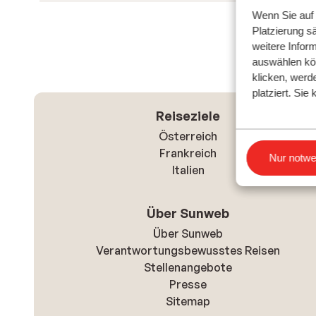
Wenn Sie auf d
Platzierung s
weitere Inform
auswählen kö
klicken, werd
platziert. Si
Reiseziele
Österreich
Frankreich
Einstellun
Nur notwe
Italien
Über Sunweb
Über Sunweb
Verantwortungsbewusstes Reisen
Stellenangebote
Presse
Sitemap