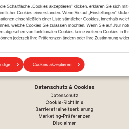
ie Schaltfläche „Cookies akzeptieren" klicken, erklären Sie sich mit 
ämtlicher Cookies einverstanden. Wenn Sie auf „Einstellungen“ klicken
ationen einschließlich einer Liste sämtlicher Cookies, innerhalb welc
nnen, welche Cookies Sie zulassen möchten. Wenn Sie auf „Nur not
en abgesehen von funktionalen Cookies keine weiteren Cookies in I
e können jederzeit Ihre Präferenzen ändern oder Ihre Zustimmung wide
Top Skigebiete
Mayrhofen
Kaprun
gen
ndige
Cookies akzeptieren
Flachau
Datenschutz & Cookies
Datenschutz
Cookie-Richtlinie
Barrierefreiheitserklarung
Marketing-Präferenzen
Disclaimer