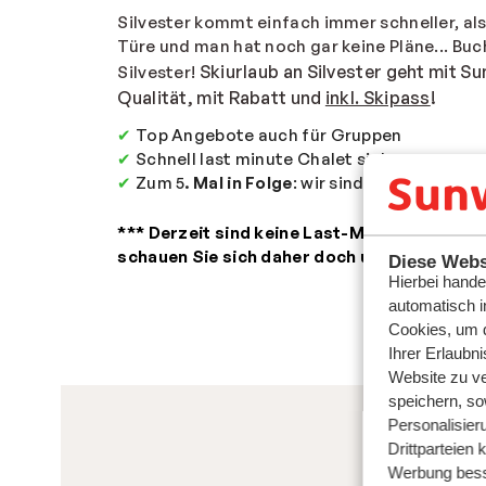
Silvester kommt einfach immer schneller, al
Türe und man hat noch gar keine Pläne... Bu
Skiurlaub an Silvester geht mit 
Silvester!
Qualität, mit Rabatt und
inkl. Skipass
!
✔
Top Angebote auch für Gruppen
✔
Schnell last minute Chalet sichern
✔
Zum 5
. Mal in Folge
: wir sind
weltbester Sk
*** Derzeit sind keine Last-Minute Angebot
schauen Sie sich daher doch unsere
Frühbu
Diese Webs
Hierbei hande
automatisch i
Cookies, um d
Ihrer Erlaubn
Website zu ve
speichern, so
Personalisier
Drittparteien 
Werbung bess