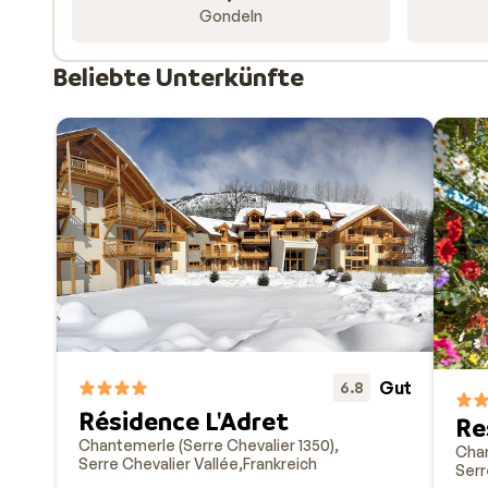
Gondeln
Beliebte Unterkünfte
Gut
6.8
Résidence L'Adret
Re
Chantemerle (Serre Chevalier 1350)
Chan
Serre Chevalier Vallée
Frankreich
Serr