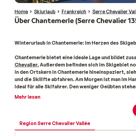
Home
Skiurlaub
Frankreich
Serre Chevalier Val
Über Chantemerle (Serre Chevalier 13
Winterurlaub in Chantemerle: im Herzen des Skigeb
Chantemerle bietet eine ideale Lage und bildet z
Chevalier.
Außerdem befinden sich im Skigebiet no
in den Ortskern in Chantemerle hineinspaziert, s
und die Skilifte abfahren. Am Morgen ist man im Ha
ideal für alle Skifahrer. Den weniger Geübten stehe
Können zu verbessern. Für Könner eignen sich vor a
Mehr lesen
Tolle Angebote für Chalets und Unterkünfte in Cha
Skiurlaub in Chantemerle: Auf den Spuren von 
Chantemerle hat eine sehr bekannte schwarze Olymp
Region Serre Chevalier Vallée
ganzen Gebiets
Serre Chevalier
- vielleicht sogar de