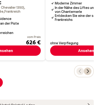
c
Moderne Zimmer
Chevalier 1350)
In der Nähe des Liftes und des
lée
Frankreich
von Chantemerle
Entdecken Sie eine der schönst
sidence
Frankreichs
 an der Piste
erreichen
vom Preis
626 €
ohne Verpflegung
nsehen
Ansehen