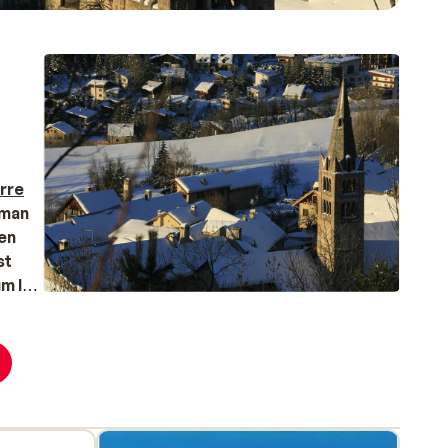
rre
 man
en
st
m Ihr
ns.
z des
 Am