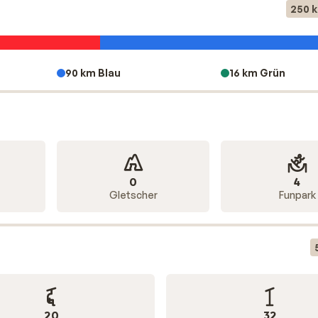
hes nach Luc Alphand benannt ist. An den verschiedenen Piste
250 
aurants, wo Sie herrlich speisen können. Desweiteren befinden
e, schauen Sie am besten doch selbst vorbei!
90 km Blau
16 km Grün
0
4
Gletscher
Funpark
20
32