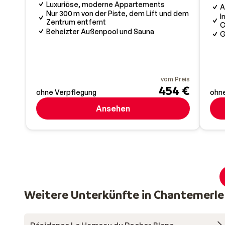
Luxuriöse, moderne Appartements
A
Nur 300 m von der Piste, dem Lift und dem
I
Zentrum entfernt
C
Beheizter Außenpool und Sauna
G
vom Preis
454 €
ohne Verpflegung
ohne
Ansehen
Weitere Unterkünfte in Chantemerle 