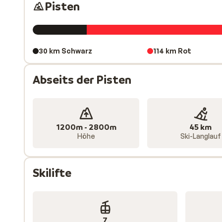
Rand der Piste befindet sich so auch ein Hotel, welc
Pisten
finden Sie viele lebhafte Bars und traditionelle Rest
in Chantemerle weitere tolle Chalets und Unterkünft
30 km Schwarz
114 km Rot
Abseits der Pisten
1200m - 2800m
45 km
Höhe
Ski-Langlauf
Skilifte
7