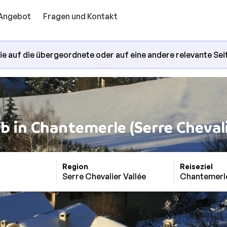
Angebot
Fragen und Kontakt
Sie auf die übergeordnete oder auf eine andere relevante Sei
b in Chantemerle (Serre Cheval
Region
Reiseziel
Serre Chevalier Vallée
Chantemerle