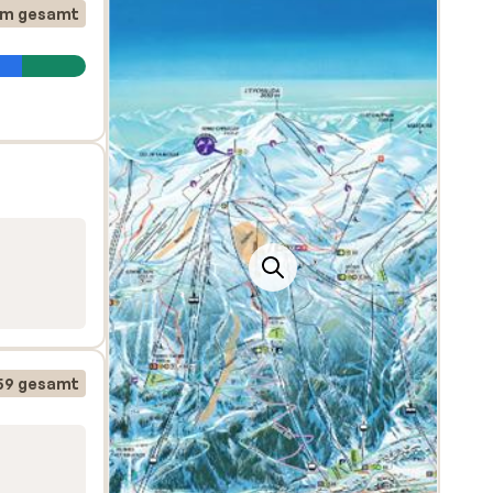
n
km gesamt
 sich
59 gesamt