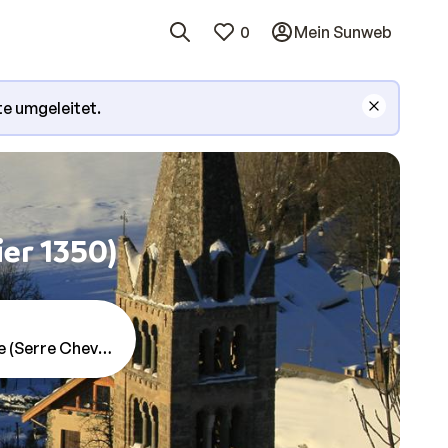
0
Mein Sunweb
te umgeleitet.
ier 1350)
 (Serre Chevalier 1350)