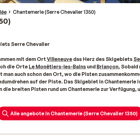
lée
Chantemerle (Serre Chevalier 1350)
50)
iets Serre Chevalier
usammen mit dem Ort
Villeneuve
das Herz des Skigebiets
Se
ch die Orte
Le Monêtiers-les-Bains
und
Briançon.
Sobald
ieht man auch schon den Ort, wo die Pisten zusammenkomm
ndumdrehen auf der Piste. Das Skigebiet in Chantemerle i
n die breiten Pisten rund um Chantemerle zur Verfügung, u
llem die Pisten Richtung Villeneuve und Monêtiers-les-Bai
ntemerle finden Sie auf unserer Website!
Luc Alphand
Alle angebote in Chantemerle (Serre Chevalier 1350)
iaabfahrt -
de Olympique
genannt. Diese ist durch den Stol
s Skisports in
Frankreichs
- bekannt geworden: Luc Alphand.