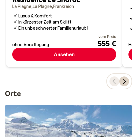
G
La Plagne
La Plagne
Frankreich
l
Luxus & Komfort
U
C
In kürzester Zeit am Skilift
T
Ein unbeschwerter Familienurlaub!
d
vom Preis
555 €
ohne Verpflegung
Hal
Ansehen
Orte