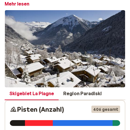
befinden sich am südlichen Hang des Skigebiets von La
Mehr lesen
Plagne. Vom Dorf aus bringt Sie der Skilift in ca. 7
Minuten auf etwa 2000 m Höhe, von wo aus Sie einen
guten Anschluss haben zu den Liften von La Plagne. Die
10 Kilometer lange, vielseitige Abfahrt von der Spitze
des Roche de Mio bis ins Dorf ist ein absoluter
Höherpunkt. Die Abfahrt führt Sie 1500 Meter hinab.
Für Langlaufliebhaber gibt es 35 km Loipe. Auch zum
Après-Ski haben Sie es nicht weit. Es gibt lebhafte
Restaurants und Bars, wo Sie nett etwas trinken oder
Essen gehen können. Genießen Sie einen entspannten
Winterurlaub!
Skigebiete-Test.de
Skigebiet La Plagne
Region Paradiski
Hier
finden Sie noch mehr Informationen zum Skigebiet.
Zur Verfügung gestellt durch unseren Partner
Pisten (Anzahl)
406 gesamt
Skigebiete-Test.de.