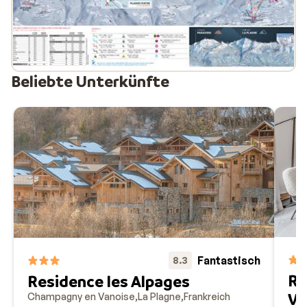
Beliebte Unterkünfte
Fantastisch
8.3
Ré
Residence les Alpages
Va
Champagny en Vanoise
La Plagne
Frankreich