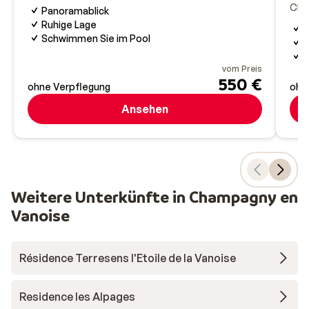
Cha
Panoramablick
Ruhige Lage
L
Schwimmen Sie im Pool
Z
H
vom Preis
550 €
ohne Verpflegung
ohn
Ansehen
Weitere Unterkünfte in Champagny en
Vanoise
Résidence Terresens l'Etoile de la Vanoise
Residence les Alpages