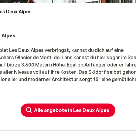
es Deux Alpes
 Alpes
et Les Deux Alpes verbringst, kannst du dich auf eine
tschers Glacier de Mont-de-Lans kannst du hier sogar im S
 auf bis zu 3.600 Metern Höhe. Egal ob Anfänger oder erfahr
ller Niveaus voll auf ihre Kosten. Das Skidorf selbst gehör
itioneller und moderner Architektur sorgt für eine gemütlic
Deux Alpes buchst, ist der Skipass bei Sunweb immer inklus
Alle angebote in Les Deux Alpes
ung im Skigebiet: die neue Jandri Express Gondel.
ngt dich in nur 17 Minuten auf den Gletscher. Mit einer Kap