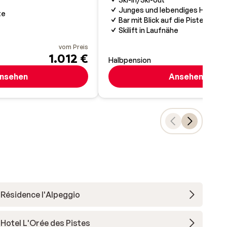
Junges und lebendiges Hostel
te
Bar mit Blick auf die Piste
Skilift in Laufnähe
vom Preis
1.012 €
Halbpension
nsehen
Ansehen
Résidence l'Alpeggio
Hotel L'Orée des Pistes