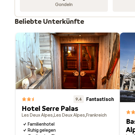
Wer es entspannter mag, kann im Dorf bowlen oder La
Gondeln
Partyszene in Les Deux Alpes. Hier kannst du bis in 
Beliebte Unterkünfte
Bist du dabei? Frankreich wartet auf dich!
Fantastisch
9.4
Hotel Serre Palas
Les Deux Alpes
Les Deux Alpes
Frankreich
Ba
Familienhotel
Al
Ruhig gelegen