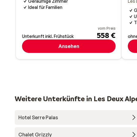
Les 
Geräumige Zimmer
Ideal für Familien
G
U
T
vom Preis
558 €
Unterkunft inkl. Frühstück
ohne
Ansehen
Weitere Unterkünfte in Les Deux Alp
Hotel Serre Palas
Chalet Grizzly