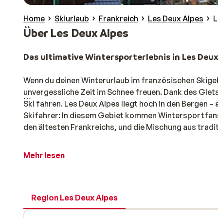
Home
Skiurlaub
Frankreich
Les Deux Alpes
L
Über Les Deux Alpes
Das ultimative Wintersporterlebnis in Les Deux
Wenn du deinen Winterurlaub im französischen Skigebi
unvergessliche Zeit im Schnee freuen. Dank des Gle
Ski fahren. Les Deux Alpes liegt hoch in den Bergen –
Skifahrer: In diesem Gebiet kommen Wintersportfans a
den ältesten Frankreichs, und die Mischung aus trad
Wenn du ein Apartment oder Hotel im sportlichen Les 
Mehr lesen
Hast du schon deine Lieblingsunterkunft entdeckt?
Tipp: Seit Dezember 2024 gibt es eine wichtige Neuer
Region Les Deux Alpes
Diese moderne 3S-Gondel ersetzt die alte Bahn und bri