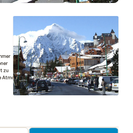
ommer
ener
t zu
he Atmosphäre.
ive.
azität