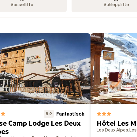
sertag spielen. Nicht zu vergessen: die legendäre Après-Sk
Sessellifte
Schlepplifte
die frühen Morgenstunden feiern.
Fantastisch
8.9
se Camp Lodge Les Deux
Hôtel Les M
pes
Les Deux Alpes
Les