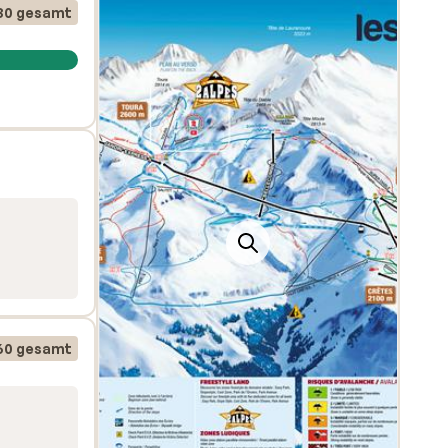
s zum
30 gesamt
Unter
assen
ten
und
tyle
60 gesamt
ieren?
it