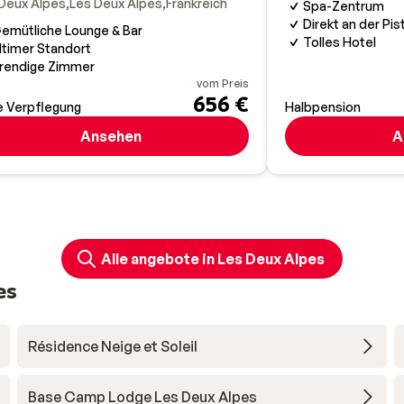
Deux Alpes
Les Deux Alpes
Frankreich
Spa-Zentrum
Direkt an der Pis
emütliche Lounge & Bar
Tolles Hotel
ltimer Standort
rendige Zimmer
vom Preis
656 €
 Verpflegung
Halbpension
Ansehen
A
Alle angebote in Les Deux Alpes
es
Résidence Neige et Soleil
Base Camp Lodge Les Deux Alpes