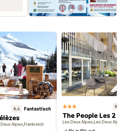
i- und
Fa
8.8
Fantastisch
8.6
The People Les 2 Alpe
élèzes
Les Deux Alpes
Les Deux Alpes
Fr
 Deux Alpes
Frankreich
Ski-in/Ski-out