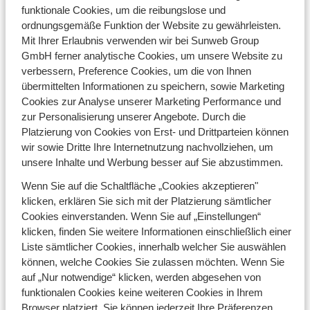
beliebte Reiseziele wie
Frankreich
und
Österreich
.
funktionale Cookies, um die reibungslose und
Genießen Sie atemberaubende Berglandschaften und
ordnungsgemäße Funktion der Website zu gewährleisten.
charmante Skigebiete. Ob Sie sich für einen
Mit Ihrer Erlaubnis verwenden wir bei Sunweb Group
erholsamen
Urlaub zu zweit
oder einen Skiurlaub mit
GmbH ferner analytische Cookies, um unsere Website zu
der ganzen
Familie
entscheiden, die Möglichkeiten sind
verbessern, Preference Cookies, um die von Ihnen
groß. Wie wäre es mit einem Black Friday-Angebot in
übermittelten Informationen zu speichern, sowie Marketing
einem Luxushotel oder einem gemütlichen Skiurlaub in
Cookies zur Analyse unserer Marketing Performance und
einem Chalet? Beeilen Sie sich und sichern Sie sich
zur Personalisierung unserer Angebote. Durch die
einen Skiurlaub zum besten Preis. Jetzt buchen und
Platzierung von Cookies von Erst- und Drittparteien können
günstiger Ski fahren!
wir sowie Dritte Ihre Internetnutzung nachvollziehen, um
unsere Inhalte und Werbung besser auf Sie abzustimmen.
Wenn Sie auf die Schaltfläche „Cookies akzeptieren"
klicken, erklären Sie sich mit der Platzierung sämtlicher
Fragen & Kontakt
Cookies einverstanden. Wenn Sie auf „Einstellungen“
Hier finden Sie unsere
Fragen & Kontakt
Seite sowie
klicken, finden Sie weitere Informationen einschließlich einer
unsere Kontaktdaten.
Liste sämtlicher Cookies, innerhalb welcher Sie auswählen
FAQ - Häufige Fragen
können, welche Cookies Sie zulassen möchten. Wenn Sie
AGB
auf „Nur notwendige“ klicken, werden abgesehen von
Cookie-Einstellungen
funktionalen Cookies keine weiteren Cookies in Ihrem
Marketing-Präferenzen
Browser platziert. Sie können jederzeit Ihre Präferenzen