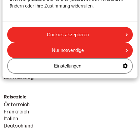
ändern oder Ihre Zustimmung widerrufen.
Sunweb entdecken
Kontakt
für Newsletter anmelden
Sunweb Vorteile
Cookies akzeptieren
Über Sunweb
Verantwortungsbewusst im Urlaub
Nur notwendige
Barrierefreiheitserklärung
Presse
Einstellungen
Reiseversicherung
Sunweb Blog
Reiseziele
Österreich
Frankreich
Italien
Deutschland