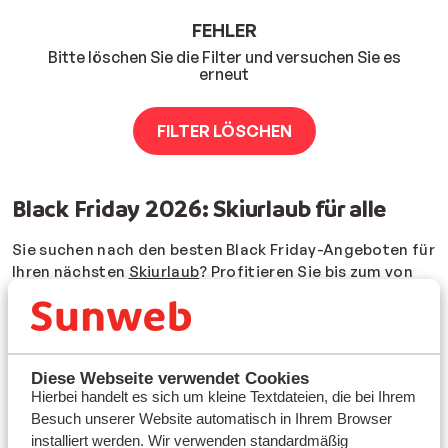
FEHLER
Bitte löschen Sie die Filter und versuchen Sie es
erneut
FILTER LÖSCHEN
Black Friday 2026: Skiurlaub für alle
Sie suchen nach den besten Black Friday-Angeboten für
Ihren nächsten
Skiurlaub
?
Profitieren Sie bis zum von
unseren exklusiven Black Friday-Angeboten. Buchen Sie
Ihren nächsten Skiurlaub und profitieren Sie von einem
außergewöhnlichen Rabatt!
Für welches Black Friday-Reiseziel werden Sie sich
Diese Webseite verwendet Cookies
entscheiden?
Hierbei handelt es sich um kleine Textdateien, die bei Ihrem
Besuch unserer Website automatisch in Ihrem Browser
Unsere Angebote zum Black Friday 2026 beinhalten
installiert werden. Wir verwenden standardmäßig