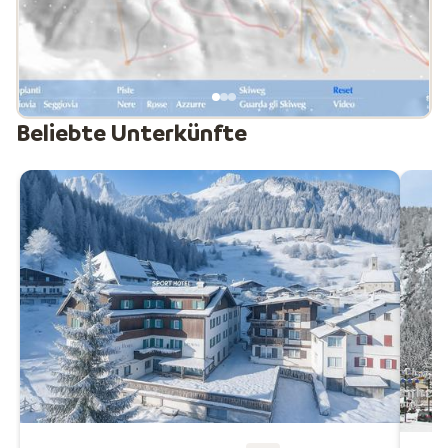
Kinderspielpark, wo Skilehrer und Betreuer für
Unterhaltung sorgen. Für die Jüngsten gibt es den
Snowpark in Pozza di Fassa. Das Gebiet bietet noch
mehr Sportmöglichkeiten wie Paragliding, Eisklettern,
Snowtubing und Schlittenfahren. Sie können die
verschiedenen Dörfer bequem mit dem Skibus für etwa
Beliebte Unterkünfte
10 € pro Person und Woche erreichen. Kurzum: Das
Fassatal hat viel zu bieten und ist ein geeignetes Gebiet
für alle!
Neue, moderne Seilbahn im Val di Fassa
Im Val di Fassa wurde kürzlich eine hochmoderne 3S-
Seilbahn zwischen Campitello di Fassa und Col Rodella
eröffnet. Die Anlage verfügt über 22 Kabinen mit Platz
für je 30 Personen und transportiert mehr als 2.100
Personen pro Stunde.
Dank des 3S-Systems ist die Fahrt besonders ruhig und