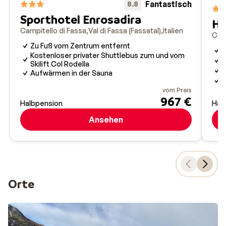
Fantastisch
8.8
schnell – in weniger als sechs Minuten erreichst du den Gi
Sporthotel Enrosadira
Ho
Die neue Bahn punktet mit beheizten Sitzen, großen
Campitello di Fassa
Val di Fassa (Fassatal)
Italien
Camp
Panoramafenstern und energieeffizienter Technik. Ein
Zu Fuß vom Zentrum entfernt
W
echter Modernisierungsschub für das Skigebiet, der
Kostenloser privater Shuttlebus zum und vom
I
Skilift Col Rodella
auch die Verbindung zur Sella Ronda deutlich verbessert.
M
Aufwärmen in der Sauna
G
vom Preis
967 €
Halbpension
Hal
Ansehen
Orte