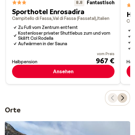
Fantastisch
8.8
schnell – in weniger als sechs Minuten erreichst du den Gi
Sporthotel Enrosadira
Ho
Die neue Bahn punktet mit beheizten Sitzen, großen
Campitello di Fassa
Val di Fassa (Fassatal)
Italien
Camp
Panoramafenstern und energieeffizienter Technik. Ein
Zu Fuß vom Zentrum entfernt
W
echter Modernisierungsschub für das Skigebiet, der
Kostenloser privater Shuttlebus zum und vom
I
Skilift Col Rodella
auch die Verbindung zur Sella Ronda deutlich verbessert.
M
Aufwärmen in der Sauna
G
vom Preis
967 €
Halbpension
Hal
Ansehen
Orte