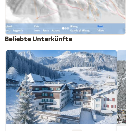
Kinderspielpark, wo Skilehrer und Betreuer für
Unterhaltung sorgen. Für die Jüngsten gibt es den
Snowpark in Pozza di Fassa. Das Gebiet bietet noch
mehr Sportmöglichkeiten wie Paragliding, Eisklettern,
Snowtubing und Schlittenfahren. Sie können die
verschiedenen Dörfer bequem mit dem Skibus für etwa
Beliebte Unterkünfte
10 € pro Person und Woche erreichen. Kurzum: Das
Fassatal hat viel zu bieten und ist ein geeignetes Gebiet
für alle!
Neue, moderne Seilbahn im Val di Fassa
Im Val di Fassa wurde kürzlich eine hochmoderne 3S-
Seilbahn zwischen Campitello di Fassa und Col Rodella
eröffnet. Die Anlage verfügt über 22 Kabinen mit Platz
für je 30 Personen und transportiert mehr als 2.100
Personen pro Stunde.
Dank des 3S-Systems ist die Fahrt besonders ruhig und