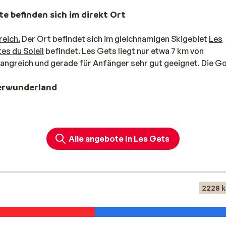
te befinden sich im direkt Ort
reich.
Der Ort befindet sich im gleichnamigen Skigebiet
Les
es du Soleil
befindet. Les Gets liegt nur etwa 7 km von
fangreich und gerade für Anfänger sehr gut geeignet. Die G
terwunderland
ie die angenehme Atmosphäre spüren. An der langgezogenen
d Bars. Zudem findet wöchentlich ein Markt statt. Ein Bes
n Zug, der durch den Ort fährt. Dieser kann mit dem Skipass
Alle angebote in Les Gets
 Punkten im Ort.
2228 