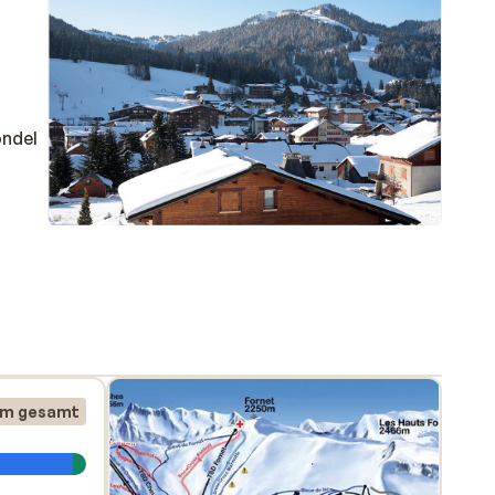
ondel
uch
km gesamt