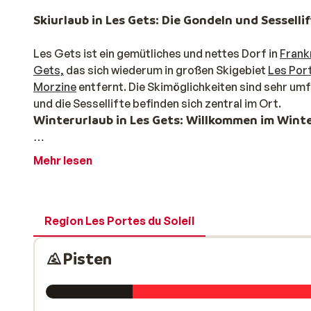
Skiurlaub in Les Gets: Die Gondeln und Sessellif
Les Gets ist ein gemütliches und nettes Dorf in
Frank
Gets,
das sich wiederum in großen Skigebiet
Les Port
Morzine
entfernt. Die Skimöglichkeiten sind sehr um
und die Sessellifte befinden sich zentral im Ort.
Winterurlaub in Les Gets: Willkommen im Win
Gleich wenn Sie in den Ort hineinkommen, können S
Mehr lesen
Geschäftsstraße gibt es verschiedene Restaurants un
lohnt sich! In den Wintermonaten gibt es einen kleine
kostenfrei genutzt werden und hält an verschiedenen
Region Les Portes du Soleil
Pisten