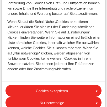
Skiresidenzen in den besten Skigebieten
Österreichs
,
Platzierung von Cookies von Erst- und Drittparteien können
Frankreichs oder Italiens.
wir sowie Dritte Ihre Internetnutzung nachvollziehen, um
unsere Inhalte und Werbung besser auf Sie abzustimmen.
Ein Skiapartment, das zu Ihnen passt
Wenn Sie auf die Schaltfläche „Cookies akzeptieren"
Wenn Sie mit der Familie in den Skiurlaub fahren, ist ein
klicken, erklären Sie sich mit der Platzierung sämtlicher
Skiapartment eine gute Wahl. Es gibt
Cookies einverstanden. Wenn Sie auf „Einstellungen“
Familienapartments mit einer ausgestatteten Küche,
klicken, finden Sie weitere Informationen einschließlich einer
mehreren Schlafzimmern und einem gemütlichen
Liste sämtlicher Cookies, innerhalb welcher Sie auswählen
Wohnzimmer. Wenn Sie noch mehr Komfort suchen,
können, welche Cookies Sie zulassen möchten. Wenn Sie
wählen Sie ein
Ski-in/Ski-out
-Apartment. Für Gruppen
auf „Nur notwendige“ klicken, werden abgesehen von
empfehlen wir eine geräumigere Unterkunft, wie ein
funktionalen Cookies keine weiteren Cookies in Ihrem
großes Apartment oder sogar ein
Chalet
. Wenn Sie mit
Browser platziert. Sie können jederzeit Ihre Präferenzen
Freunden in den Skiurlaub fahren, könnten Sie an
ändern oder Ihre Zustimmung widerrufen.
lebhaften Après-Ski-Stationen wie St. Anton am
Arlberg,
Ischgl
oder Val Thorens interessiert sein. Die
Entscheidung liegt bei Ihnen!
Cookies akzeptieren
Alle Skiapartments anzeigen
Nur notwendige