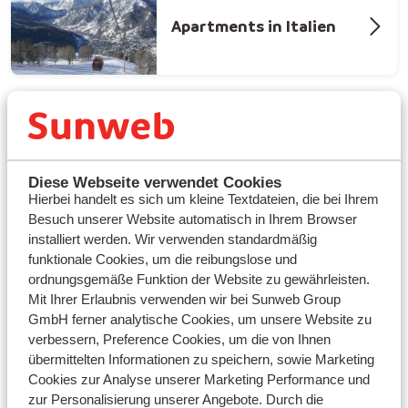
Apartments in Italien
Diese Webseite verwendet Cookies
Ein Skiapartment: Flexibilität & Freiheit
Hierbei handelt es sich um kleine Textdateien, die bei Ihrem
Besuch unserer Website automatisch in Ihrem Browser
Mit der Wahl eines Skiapartments genießen Sie großen
installiert werden. Wir verwenden standardmäßig
Komfort, maximale Flexibilität und Freiheit während
funktionale Cookies, um die reibungslose und
Ihres Urlaubs in den Bergen. Ob Sie einen Skiurlaub für
ordnungsgemäße Funktion der Website zu gewährleisten.
eine Woche oder ein Wochenende planen – Sie haben
Mit Ihrer Erlaubnis verwenden wir bei Sunweb Group
die Wahl. Alle von uns angebotenen Apartments bieten
GmbH ferner analytische Cookies, um unsere Website zu
den nötigen Komfort für einen angenehmen
verbessern, Preference Cookies, um die von Ihnen
Aufenthalt, und Sie können zahlreiche Einrichtungen
übermittelten Informationen zu speichern, sowie Marketing
wie ein Schwimmbad oder ein Wellnesscenter nutzen...
Cookies zur Analyse unserer Marketing Performance und
Bei Sunweb finden Sie eine breite Auswahl an
zur Personalisierung unserer Angebote. Durch die