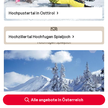
Hochpustertal in Osttirol
Hochzillertal Hochfugen Spieljoch
Foto von Hochzillertal
Hochfugen Spieljoch
Alle angebote in Österreich
Hohentauern