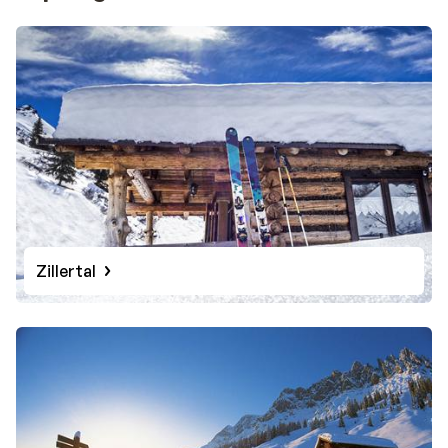
Waldanteil eines der waldreichsten Länder Europas ist?
Einer der Hauptgründe, warum so viele Deutsche ihren
Skiurlaub in Österreich buchen, ist jedoch ein anderer:
die schneesicheren Skigebiete! Hier fühlen sich
abenteuerlustige Freerider genauso wohl wie Anfänger.
Echte Wintersportfans treffen in Arlberg bei St. Anton
und Lech auf anspruchsvolle Pisten, während Après-
Ski-Fans in Gerlos und
Mayrhofen
die Nacht gerne zum
Tag machen. Mit kleinen Kindern ist das luxuriöse und
sehr kinderfreundliche
Serfaus-Fiss-Ladis
zu
empfehlen. Sie möchten mehr über Skifahren in
Zillertal
Österreich erfahren? Entdecken Sie die
fünf besten
Skigebiete in Österreich
.