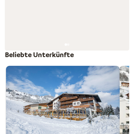
größten Skigebiete Europas. In Österreich finden sich
Skifahrer aller Könnerstufen wohl. Fortgeschrittene
können sich auf den anspruchsvollen Pisten von
Arlberg austoben, während Familien mit Kindern im
Skicircus Saalbach-Hinterglemm-Leogang-
Fieberbrunn genau richtig sind. Wohin fahren Sie dieses
Jahr in den Skiurlaub?
Beliebte Unterkünfte
Ihr Skiurlaub in Österreich
Österreich im Winter ist das perfekte Rezept für einen
gelungenen Urlaub. Viel Schnee, tolle Pisten,
erstklassige Unterkünfte und viele Aktivitäten
garantieren einen unvergesslichen Winterurlaub. Egal,
ob Sie gerne Skifahren, Snowboarden, Langlaufen,
Rodeln, Eislaufen oder (Schnee-)Wandern: Langeweile
hat hier keine Chance. Nach einem aktiven Tag an der
frischen Luft gibt es nichts Schöneres, als in Ihr Hotel,