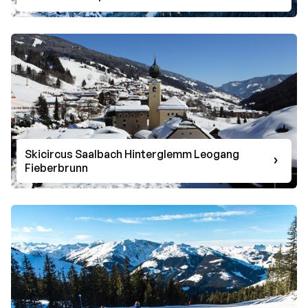
Skicircus Saalbach Hinterglemm Leogang
Fieberbrunn