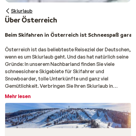
Skiurlaub
Über Österreich
Beim Skifahren in Österreich ist Schneespaß garan
Österreich ist das beliebteste Reiseziel der Deutschen,
wenn es um Skiurlaub geht. Und das hat natürlich seine
Gründe: In unserem Nachbarland finden Sie viele
schneesichere Skigebiete für Skifahrer und
Snowboarder, tolle Unterkünfte und ganz viel
Gemütlichkeit. Verbringen Sie Ihren Skiurlaub in
Österreich in einem kleinen, charmanten Dorf oder
Mehr lesen
fahren Sie in eine der vielen größeren Städte wie
Innsbruck, in denen Tag und Nacht etwas los ist.
Beliebte Ferienorte in Österreich sind das Skigebiet
Ski
Amade
, das Skigebiet
Silvretta Montafon
, das
Zillertal
,
Zell am See-Kaprun
und die Kitzbüheler Alpen, eines der