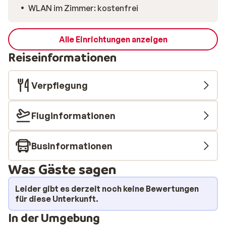
der Piste optimal nutzen kannst. La Plagne ist bekannt
WLAN im Zimmer: kostenfrei
für sein großes Skigebiet mit Pisten für jedes Niveau.
Vom Chalet Violette bist du in wenigen Sekunden
mitten in diesem Winterparadies. Stell dir vor, du
Alle Einrichtungen anzeigen
startest den Tag mit frischem Schnee unter den Skiern
Reiseinformationen
und lässt ihn entspannt mit einem herrlichen Blick auf
die Berge vom Balkon ausklingen.
Verpflegung
Fluginformationen
Businformationen
Was Gäste sagen
Leider gibt es derzeit noch keine Bewertungen
für diese Unterkunft.
In der Umgebung