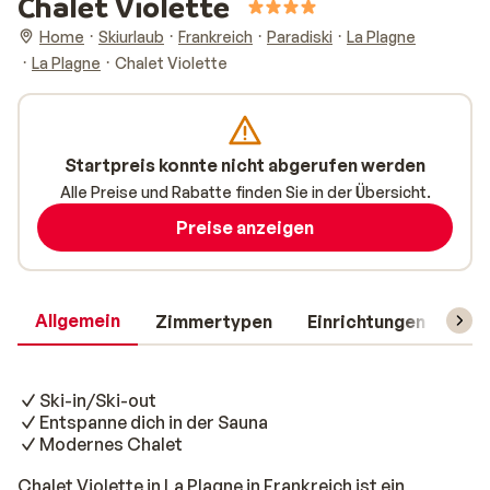
Chalet Violette
Home
Skiurlaub
Frankreich
Paradiski
La Plagne
La Plagne
Chalet Violette
Startpreis konnte nicht abgerufen werden
Alle Preise und Rabatte finden Sie in der Übersicht.
Preise anzeigen
Allgemein
Zimmertypen
Einrichtungen
Rei
Ski-in/Ski-out
Entspanne dich in der Sauna
Modernes Chalet
Chalet Violette in La Plagne in Frankreich ist ein