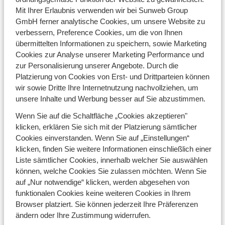
vollständig ausgestattet ist, aber in der Sie nach einem
Mit Ihrer Erlaubnis verwenden wir bei Sunweb Group
langen Skitag zum Abendessen Platz nehmen können.
GmbH ferner analytische Cookies, um unsere Website zu
Sie finden Chalets in verschiedenen Größen für vier bis
verbessern, Preference Cookies, um die von Ihnen
mehr als 15 Personen. Der
Skipass
ist bei Sunweb
übermittelten Informationen zu speichern, sowie Marketing
übrigens immer inklusive. Welches Chalet wird Ihr
Cookies zur Analyse unserer Marketing Performance und
Favorit?
zur Personalisierung unserer Angebote. Durch die
Auf zu einem Winterabenteuer von Ihrem Chalet
Platzierung von Cookies von Erst- und Drittparteien können
aus
wir sowie Dritte Ihre Internetnutzung nachvollziehen, um
unsere Inhalte und Werbung besser auf Sie abzustimmen.
Ein Chalet ist der ideale Ausgangspunkt für einen
unbeschwerten Skiurlaub zu jeder Zeit während der
Wenn Sie auf die Schaltfläche „Cookies akzeptieren"
Wintersaison. Wenn Sie zum Beispiel mit der
Familie
klicken, erklären Sie sich mit der Platzierung sämtlicher
nach Kirchberg in den Skiurlaub fahren, wählen Sie eine
Cookies einverstanden. Wenn Sie auf „Einstellungen“
schneesichere Zeit wie die Weihnachts- oder
klicken, finden Sie weitere Informationen einschließlich einer
Frühlingsferien. Für Anfänger und erfahrene Skisportler
Liste sämtlicher Cookies, innerhalb welcher Sie auswählen
gibt es in allen Skigebieten, in denen wir Chalets
können, welche Cookies Sie zulassen möchten. Wenn Sie
anbieten, eine große Auswahl an Pisten.
auf „Nur notwendige“ klicken, werden abgesehen von
funktionalen Cookies keine weiteren Cookies in Ihrem
Wenn Sie einen Tag etwas anderes erleben möchten,
Browser platziert. Sie können jederzeit Ihre Präferenzen
gehen Sie rodeln, genießen Sie beim Paragliding die
ändern oder Ihre Zustimmung widerrufen.
großartige Aussicht oder probieren Sie eine