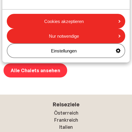
Kletterwand aus Eis. Auch für das berühmte Après-Ski
in Österreich sind Sie in allen Gebieten, in denen wir
Chalets anbieten, genau richtig. Ob Sie einen Skiurlaub
Cookies akzeptieren
in
Österreich
oder Frankreich bevorzugen, Sie können
aus einigen der beliebtesten Gebiete wie Les Deux
Nur notwendige
Alpes und
Mayrhofen
oder kleineren Gebieten wie Les
Sybelles oder Wagrain wählen. Wo werden wir Sie in der
Einstellungen
nächsten Saison im Schnee sehen?
Alle Chalets ansehen
Reiseziele
Österreich
Frankreich
Italien