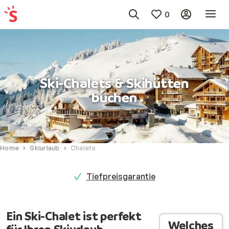
0
Ski-Chalets & Skihütten
buchen
Home
Skiurlaub
Chalets
Tiefpreisgarantie
Ein Ski-Chalet ist perfekt
Welches