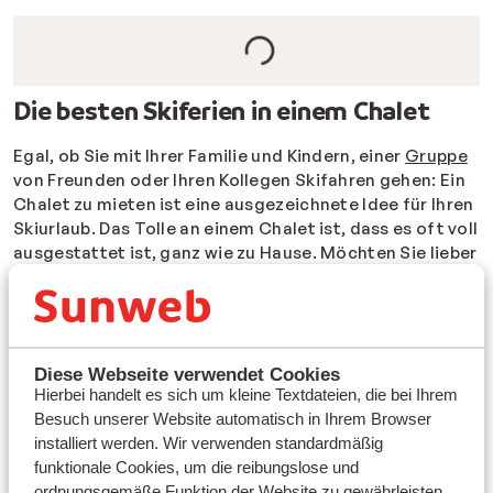
Die besten Skiferien in einem Chalet
Egal, ob Sie mit Ihrer Familie und Kindern, einer
Gruppe
von Freunden oder Ihren Kollegen Skifahren gehen: Ein
Chalet zu mieten ist eine ausgezeichnete Idee für Ihren
Skiurlaub. Das Tolle an einem Chalet ist, dass es oft voll
ausgestattet ist, ganz wie zu Hause. Möchten Sie lieber
Restaurants und Geschäfte in fußläufiger Entfernung
haben, oder ist es Ihnen wichtiger, so nah an den Pisten
zu sein, dass Sie direkt bis vor die Haustür fahren
können? Was auch immer Ihre Wünsche sind, Sie können
Ihre Suche mit den obigen Filtern verfeinern.
Diese Webseite verwendet Cookies
Hierbei handelt es sich um kleine Textdateien, die bei Ihrem
Besuch unserer Website automatisch in Ihrem Browser
Wussten Sie, dass Sie auch ein Chalet mit Halbpension
installiert werden. Wir verwenden standardmäßig
oder einem Catering-Service mieten können? Das ist
funktionale Cookies, um die reibungslose und
das Beste aus beiden Welten: Eine Wohnung, die
ordnungsgemäße Funktion der Website zu gewährleisten.