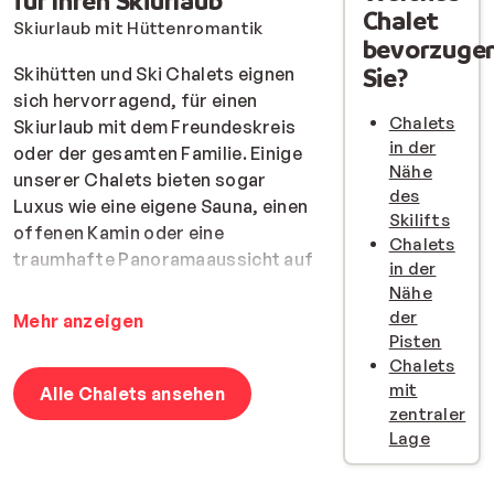
für Ihren Skiurlaub
Chalet
Skiurlaub mit Hüttenromantik
bevorzuge
Sie?
Skihütten und Ski Chalets eignen
sich hervorragend, für einen
Chalets
Skiurlaub mit dem Freundeskreis
in der
oder der gesamten Familie. Einige
Nähe
unserer Chalets bieten sogar
des
Luxus wie eine eigene Sauna, einen
Skilifts
offenen Kamin oder eine
Chalets
traumhafte Panoramaaussicht auf
in der
die verschneite Umgebung. Wenn
Nähe
man nach dem Skifahren zum
der
Mehr anzeigen
Chalet zurückkommt, kann man
Pisten
sich mit der gesamten Gruppe
Chalets
mit
oder Familie gemütlich etwas
Alle Chalets ansehen
zentraler
kochen oder man versammelt sich
Lage
zum traditionellen Käsefondue
rund um den großen Tisch.